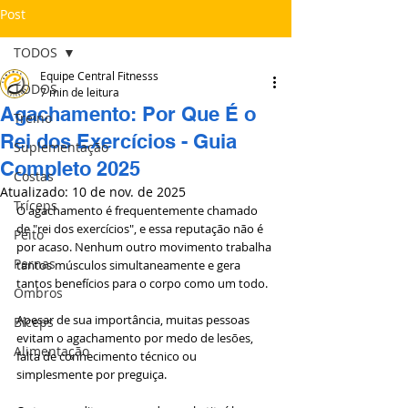
Post
TODOS
Equipe Central Fitnesss
TODOS
7 min de leitura
Agachamento: Por Que É o
Treino
Rei dos Exercícios - Guia
Suplementação
Completo 2025
Costas
Atualizado:
10 de nov. de 2025
Tríceps
O agachamento é frequentemente chamado 
de "rei dos exercícios", e essa reputação não é 
Peito
por acaso. Nenhum outro movimento trabalha 
Pernas
tantos músculos simultaneamente e gera 
tantos benefícios para o corpo como um todo.
Ombros
Apesar de sua importância, muitas pessoas 
Bíceps
evitam o agachamento por medo de lesões, 
Alimentação
falta de conhecimento técnico ou 
simplesmente por preguiça. 