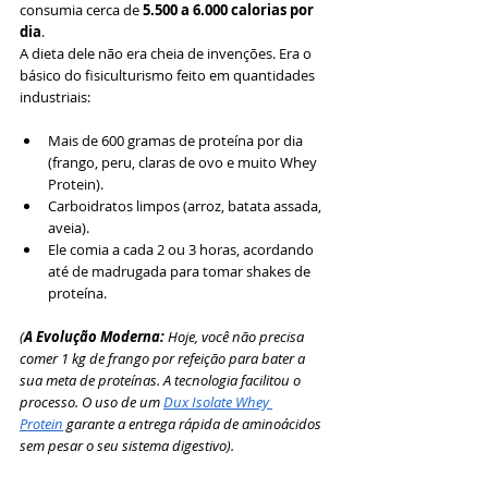
consumia cerca de 
5.500 a 6.000 calorias por 
dia
.
A dieta dele não era cheia de invenções. Era o 
básico do fisiculturismo feito em quantidades 
industriais:
Mais de 600 gramas de proteína por dia 
(frango, peru, claras de ovo e muito Whey 
Protein).
Carboidratos limpos (arroz, batata assada, 
aveia).
Ele comia a cada 2 ou 3 horas, acordando 
até de madrugada para tomar shakes de 
proteína.
(
A Evolução Moderna: 
Hoje, você não precisa 
comer 1 kg de frango por refeição para bater a 
sua meta de proteínas. A tecnologia facilitou o 
processo. O uso de um 
Dux Isolate Whey 
Protein
 garante a entrega rápida de aminoácidos 
sem pesar o seu sistema digestivo).