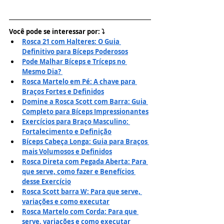
Você pode se interessar por: ⤵
Rosca 21 com Halteres: O Guia 
Definitivo para Bíceps Poderosos
Pode Malhar Bíceps e Tríceps no 
Mesmo Dia? 
Rosca Martelo em Pé: A chave para 
Braços Fortes e Definidos
Domine a Rosca Scott com Barra: Guia 
Completo para Bíceps Impressionantes
Exercícios para Braço Masculino: 
Fortalecimento e Definição
Bíceps Cabeça Longa: Guia para Braços 
mais Volumosos e Definidos
Rosca Direta com Pegada Aberta: Para 
que serve, como fazer e Benefícios 
desse Exercício
Rosca Scott barra W: Para que serve, 
variações e como executar
Rosca Martelo com Corda: Para que 
serve, variações e como executar