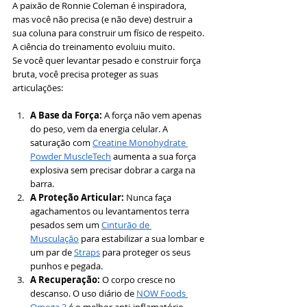
A paixão de Ronnie Coleman é inspiradora, 
mas você não precisa (e não deve) destruir a 
sua coluna para construir um físico de respeito. 
A ciência do treinamento evoluiu muito.
Se você quer levantar pesado e construir força 
bruta, você precisa proteger as suas 
articulações:
A Base da Força:
 A força não vem apenas 
do peso, vem da energia celular. A 
saturação com 
Creatine Monohydrate 
Powder MuscleTech
 aumenta a sua força 
explosiva sem precisar dobrar a carga na 
barra.
A Proteção Articular:
 Nunca faça 
agachamentos ou levantamentos terra 
pesados sem um 
Cinturão de 
Musculação
 para estabilizar a sua lombar e 
um par de 
Straps
 para proteger os seus 
punhos e pegada.
A Recuperação:
 O corpo cresce no 
descanso. O uso diário de 
NOW Foods 
Omega 3
 é o melhor anti-inflamatório 