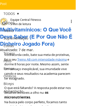
Post
TODOS
Equipe Central Fitnesss
TODOS
5 min de leitura
Multivitamínicos: O Que Você
Treino
Deve Saber (E Por Que Não É
Suplementação
Dinheiro Jogado Fora)
Costas
Atualizado:
7 de mar.
Tríceps
Você acorda cedo, bate sua meta de proteínas, 
faz o seu 
Treino AB com intensidade máxima
 e 
Peito
dorme 8 horas por noite. Mesmo assim, sente 
Pernas
um cansaço inexplicável, sua imunidade vive 
caindo e seus resultados na academia parecem 
Ombros
ter estagnado.
Bíceps
O que está faltando? A resposta pode estar nos 
Alimentação
detalhes invisíveis a olho nu: 
os 
micronutrientes
.
Na busca pelo corpo perfeito, focamos tanto 