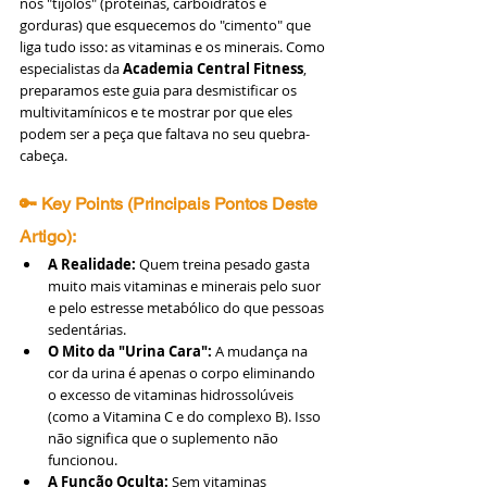
nos "tijolos" (proteínas, carboidratos e 
gorduras) que esquecemos do "cimento" que 
liga tudo isso: as vitaminas e os minerais. Como 
especialistas da 
Academia Central Fitness
, 
preparamos este guia para desmistificar os 
multivitamínicos e te mostrar por que eles 
podem ser a peça que faltava no seu quebra-
cabeça.
🔑 Key Points (Principais Pontos Deste 
Artigo):
A Realidade:
 Quem treina pesado gasta 
muito mais vitaminas e minerais pelo suor 
e pelo estresse metabólico do que pessoas 
sedentárias.
O Mito da "Urina Cara":
 A mudança na 
cor da urina é apenas o corpo eliminando 
o excesso de vitaminas hidrossolúveis 
(como a Vitamina C e do complexo B). Isso 
não significa que o suplemento não 
funcionou.
A Função Oculta:
 Sem vitaminas 