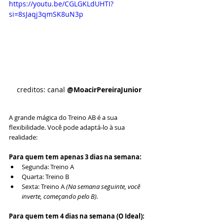
https://youtu.be/CGLGKLdUHTI?
si=8sJaqj3qmSK8uN3p
creditos: canal 
@MoacirPereiraJunior
A grande mágica do Treino AB é a sua 
flexibilidade. Você pode adaptá-lo à sua 
realidade:
Para quem tem apenas 3 dias na semana:
Segunda: Treino A
Quarta: Treino B
Sexta: Treino A 
(Na semana seguinte, você 
inverte, começando pelo B).
Para quem tem 4 dias na semana (O Ideal):