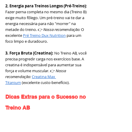
2. Energia para Treinos Longos (Pré-Treino):
Fazer perna completa no mesmo dia (Treino B) 
exige muito fôlego. Um pré-treino vai te dar a 
energia necessária para não "morrer" na 
metade do treino. 👉 
Nossa recomendação:
 O 
excelente 
Pré Treino Dux Nutrition
 para um 
foco limpo e duradouro.
3. Força Bruta (Creatina):
 No Treino AB, você 
precisa progredir carga nos exercícios base. A 
creatina é indispensável para aumentar sua 
força e volume muscular. 👉 
Nossa 
recomendação:
Creatina Max 
Titanium
 (excelente custo-benefício).
Dicas Extras para o Sucesso no 
Treino AB