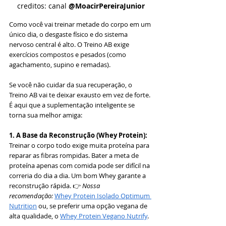
creditos: canal 
@MoacirPereiraJunior
Como você vai treinar metade do corpo em um 
único dia, o desgaste físico e do sistema 
nervoso central é alto. O Treino AB exige 
exercícios compostos e pesados (como 
agachamento, supino e remadas).
Se você não cuidar da sua recuperação, o 
Treino AB vai te deixar exausto em vez de forte. 
É aqui que a suplementação inteligente se 
torna sua melhor amiga:
1. A Base da Reconstrução (Whey Protein):
Treinar o corpo todo exige muita proteína para 
reparar as fibras rompidas. Bater a meta de 
proteína apenas com comida pode ser difícil na 
correria do dia a dia. Um bom Whey garante a 
reconstrução rápida. 👉 
Nossa 
recomendação:
Whey Protein Isolado Optimum 
Nutrition
 ou, se preferir uma opção vegana de 
alta qualidade, o 
Whey Protein Vegano Nutrify
.