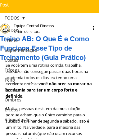
Post
TODOS
Equipe Central Fitnesss
TODOS
3 min de leitura
Treino AB: O Que É e Como
Treino
Funciona Esse Tipo de
Suplementação
Treinamento (Guia Prático)
Costas
Se você tem uma rotina corrida, trabalha, 
Tríceps
estuda e não consegue passar duas horas na 
academia todos os dias, eu tenho uma 
Peito
excelente notícia: 
você não precisa morar na 
Pernas
academia para ter um corpo forte e 
definido.
Ombros
Muitas pessoas desistem da musculação 
Bíceps
porque acham que o único caminho para o 
Alimentação
sucesso é treinar de segunda a sábado. Isso é 
um mito. Na verdade, para a maioria das 
pessoas naturais (que não usam recursos 