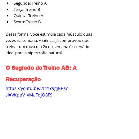
Segunda: Treino A
Terça: Treino B
Quinta: Treino A
Sexta: Treino B
Dessa forma, você estimula cada músculo duas 
vezes na semana. A ciência já comprovou que 
treinar um músculo 2x na semana é o cenário 
ideal para a hipertrofia natural.
O Segredo do Treino AB: A 
Recuperação
https://youtu.be/7I4YY9gjKRs?
si=VKppV_XMaTqjO8F9