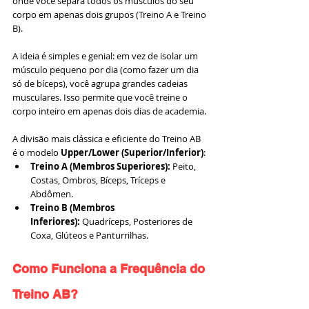
onde você separa todos os músculos do seu 
corpo em apenas dois grupos (Treino A e Treino 
B).
A ideia é simples e genial: em vez de isolar um 
músculo pequeno por dia (como fazer um dia 
só de bíceps), você agrupa grandes cadeias 
musculares. Isso permite que você treine o 
corpo inteiro em apenas dois dias de academia.
A divisão mais clássica e eficiente do Treino AB 
é o modelo 
Upper/Lower (Superior/Inferior)
:
Treino A (Membros Superiores):
 Peito, 
Costas, Ombros, Bíceps, Tríceps e 
Abdômen.
Treino B (Membros 
Inferiores):
 Quadríceps, Posteriores de 
Coxa, Glúteos e Panturrilhas.
Como Funciona a Frequência do 
Treino AB?