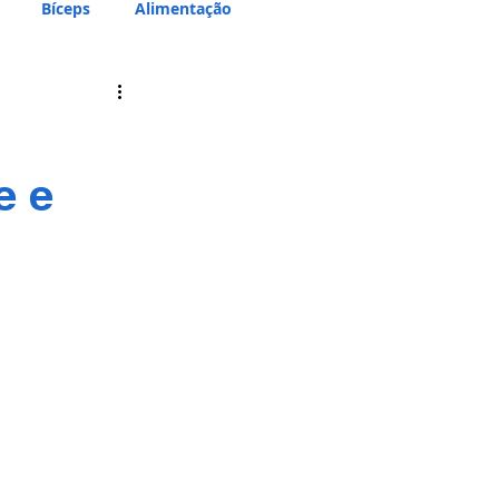
Bíceps
Alimentação
e e