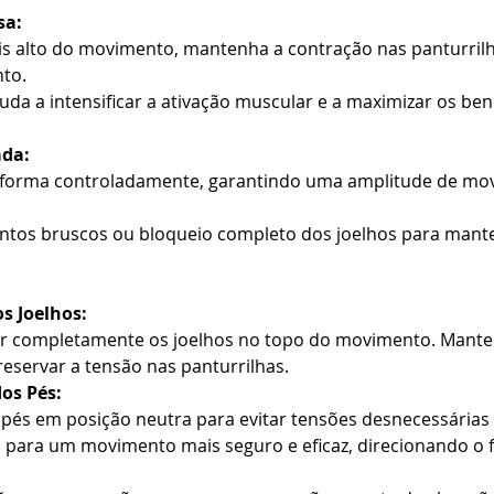
sa:
s alto do movimento, mantenha a contração nas panturril
to.
uda a intensificar a ativação muscular e a maximizar os bene
ada:
aforma controladamente, garantindo uma amplitude de mo
ntos bruscos ou bloqueio completo dos joelhos para mante
os Joelhos:
ar completamente os joelhos no topo do movimento. Manten
reservar a tensão nas panturrilhas.
os Pés:
pés em posição neutra para evitar tensões desnecessárias 
i para um movimento mais seguro e eficaz, direcionando o f