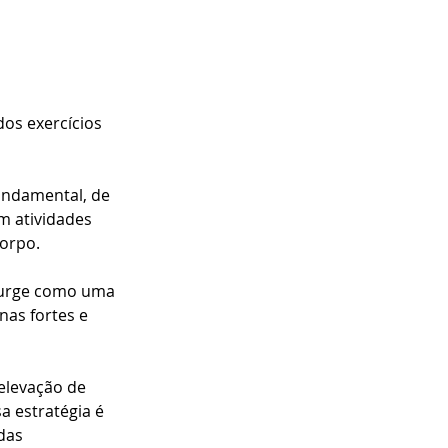
os exercícios 
undamental, de 
 atividades 
orpo. 
 surge como uma 
as fortes e 
elevação de 
 estratégia é 
das 