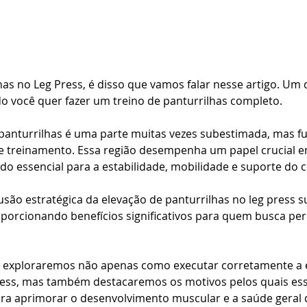
has no Leg Press, é disso que vamos falar nesse artigo. Um d
o você quer fazer um treino de panturrilhas completo. 
 panturrilhas é uma parte muitas vezes subestimada, mas f
 treinamento. Essa região desempenha um papel crucial em
endo essencial para a estabilidade, mobilidade e suporte do c
lusão estratégica da elevação de panturrilhas no leg press
oporcionando benefícios significativos para quem busca pern
o, exploraremos não apenas como executar corretamente a 
ress, mas também destacaremos os motivos pelos quais essa
ara aprimorar o desenvolvimento muscular e a saúde geral 