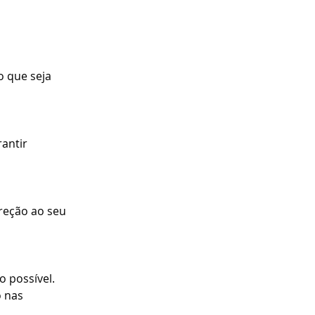
o que seja 
antir 
reção ao seu 
o possível.
 nas 