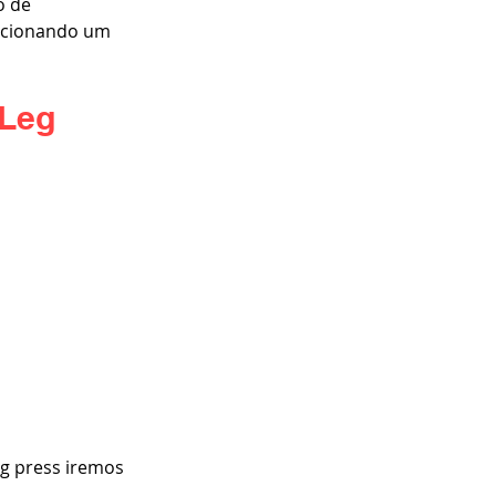
o de 
orcionando um 
Leg 
eg press iremos 