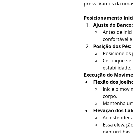
press. Vamos da umas
Posicionamento Inici
Ajuste do Banco:
Antes de inic
confortável 
Posição dos Pés:
Posicione os
Certifique-se
estabilidade.
Execução do Movime
Flexão dos Joelh
Inicie o movi
corpo.
Mantenha uma 
Elevação dos Ca
Ao estender a
Essa elevação
panturrilhas.