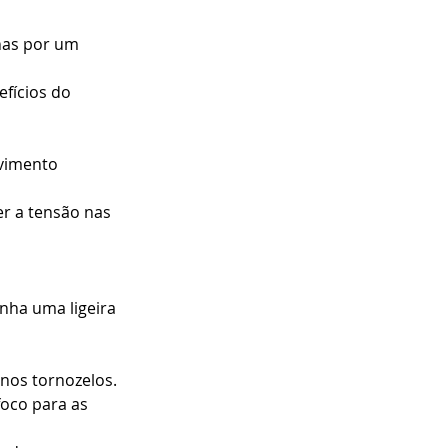
has por um 
fícios do 
vimento 
r a tensão nas 
ha uma ligeira 
nos tornozelos.
oco para as 