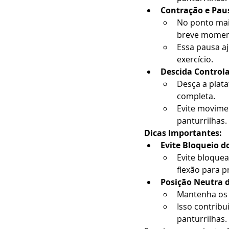
Contração e Pau
No ponto mai
breve momen
Essa pausa aj
exercício.
Descida Control
Desça a plat
completa.
Evite movime
panturrilhas.
Dicas Importantes:
Evite Bloqueio d
Evite bloque
flexão para p
Posição Neutra d
Mantenha os 
Isso contribu
panturrilhas.