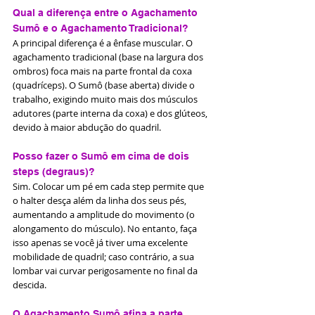
Qual a diferença entre o Agachamento 
Sumô e o Agachamento Tradicional?
A principal diferença é a ênfase muscular. O 
agachamento tradicional (base na largura dos 
ombros) foca mais na parte frontal da coxa 
(quadríceps). O Sumô (base aberta) divide o 
trabalho, exigindo muito mais dos músculos 
adutores (parte interna da coxa) e dos glúteos, 
devido à maior abdução do quadril.
Posso fazer o Sumô em cima de dois 
steps (degraus)?
Sim. Colocar um pé em cada step permite que 
o halter desça além da linha dos seus pés, 
aumentando a amplitude do movimento (o 
alongamento do músculo). No entanto, faça 
isso apenas se você já tiver uma excelente 
mobilidade de quadril; caso contrário, a sua 
lombar vai curvar perigosamente no final da 
descida.
O Agachamento Sumô afina a parte 