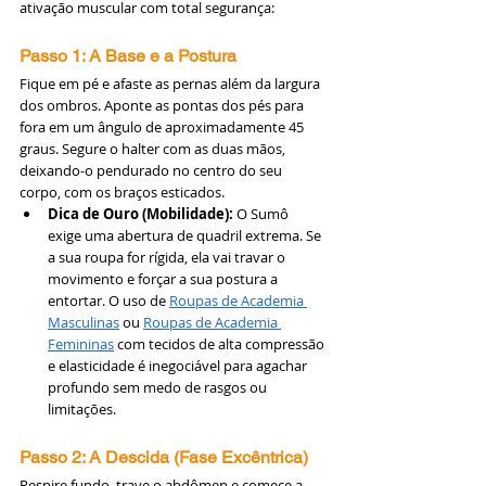
ativação muscular com total segurança:
Passo 1: A Base e a Postura
Fique em pé e afaste as pernas além da largura 
dos ombros. Aponte as pontas dos pés para 
fora em um ângulo de aproximadamente 45 
graus. Segure o halter com as duas mãos, 
deixando-o pendurado no centro do seu 
corpo, com os braços esticados.
Dica de Ouro (Mobilidade):
 O Sumô 
exige uma abertura de quadril extrema. Se 
a sua roupa for rígida, ela vai travar o 
movimento e forçar a sua postura a 
entortar. O uso de 
Roupas de Academia 
Masculinas
 ou 
Roupas de Academia 
Femininas
 com tecidos de alta compressão 
e elasticidade é inegociável para agachar 
profundo sem medo de rasgos ou 
limitações.
Passo 2: A Descida (Fase Excêntrica)
Respire fundo, trave o abdômen e comece a 