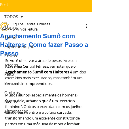
Post
TODOS
Equipe Central Fitnesss
TODOS
6 min de leitura
Agachamento Sumô com
Treino
Halteres: Como fazer Passo a
Suplementação
Passo
Costas
Se você observar a área de pesos livres da 
Tríceps
Academia Central Fitness, vai notar que o 
Agachamento Sumô com Halteres
 é um dos 
Peito
exercícios mais executados, mas também um 
Pernas
dos mais incompreendidos.
Ombros
Muitos alunos (especialmente os homens) 
fogem dele, achando que é um "exercício 
Bíceps
feminino". Outros o executam com os joelhos 
Alimentação
caindo para dentro e a coluna curvada, 
transformando um excelente construtor de 
pernas em uma máquina de moer a lombar.