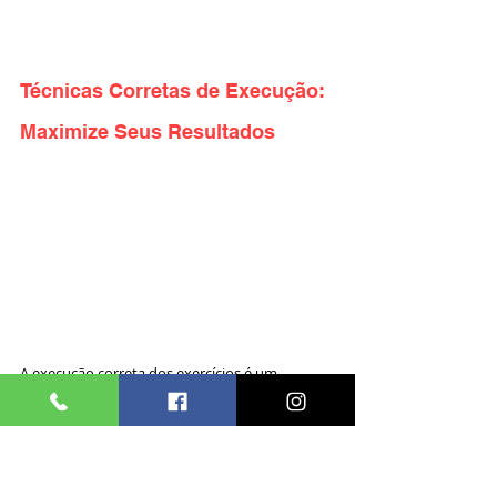
Técnicas Corretas de Execução: 
Maximize Seus Resultados
A execução correta dos exercícios é um 
aspecto fundamental da musculação que 
muitas vezes é subestimado, especialmente 
por iniciantes. Dominar a técnica adequada 
não apenas maximiza os resultados do seu 
treino, mas também é crucial para prevenir 