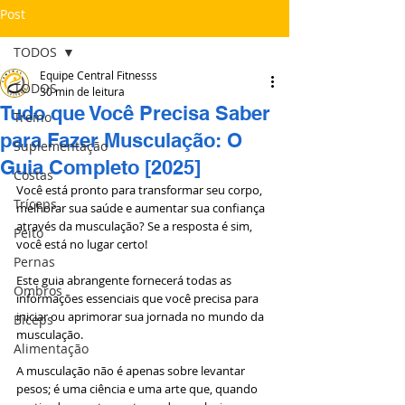
Post
TODOS
Equipe Central Fitnesss
TODOS
30 min de leitura
Tudo que Você Precisa Saber
Treino
para Fazer Musculação: O
Suplementação
Guia Completo [2025]
Costas
Você está pronto para transformar seu corpo, 
Tríceps
melhorar sua saúde e aumentar sua confiança 
através da musculação? Se a resposta é sim, 
Peito
você está no lugar certo! 
Pernas
Este guia abrangente fornecerá todas as 
Ombros
informações essenciais que você precisa para 
iniciar ou aprimorar sua jornada no mundo da 
Bíceps
musculação.
Alimentação
A musculação não é apenas sobre levantar 
pesos; é uma ciência e uma arte que, quando 