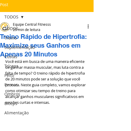
Post
TODOS
Equipe Central Fitnesss
TODOS
29 min de leitura
Treino Rápido de Hipertrofia:
Treino
Maximize seus Ganhos em
Suplementação
Apenas 20 Minutos
Costas
Você está em busca de uma maneira eficiente 
Tríceps
de ganhar massa muscular, mas luta contra a 
falta de tempo? O treino rápido de hipertrofia 
Peito
de 20 minutos pode ser a solução que você 
Pernas
procura. Neste guia completo, vamos explorar 
como otimizar seu tempo de treino para 
Ombros
alcançar ganhos musculares significativos em 
sessões curtas e intensas.
Bíceps
Alimentação