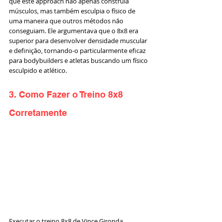
que este approach não apenas construía 
músculos, mas também esculpia o físico de 
uma maneira que outros métodos não 
conseguiam. Ele argumentava que o 8x8 era 
superior para desenvolver densidade muscular 
e definição, tornando-o particularmente eficaz 
para bodybuilders e atletas buscando um físico 
esculpido e atlético.
3. Como Fazer o Treino 8x8 
Corretamente
Executar o treino 8x8 de Vince Gironda 