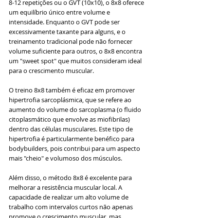
8-12 repetições ou o GVT (10x10), o 8x8 oferece 
um equilíbrio único entre volume e 
intensidade. Enquanto o GVT pode ser 
excessivamente taxante para alguns, e o 
treinamento tradicional pode não fornecer 
volume suficiente para outros, o 8x8 encontra 
um "sweet spot" que muitos consideram ideal 
para o crescimento muscular.
O treino 8x8 também é eficaz em promover 
hipertrofia sarcoplásmica, que se refere ao 
aumento do volume do sarcoplasma (o fluido 
citoplasmático que envolve as miofibrilas) 
dentro das células musculares. Este tipo de 
hipertrofia é particularmente benéfico para 
bodybuilders, pois contribui para um aspecto 
mais "cheio" e volumoso dos músculos.
Além disso, o método 8x8 é excelente para 
melhorar a resistência muscular local. A 
capacidade de realizar um alto volume de 
trabalho com intervalos curtos não apenas 
promove o crescimento muscular, mas 