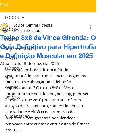
Post
TODOS
Equipe Central Fitnesss
TODOS
35 min de leitura
Treino 8x8 de Vince Gironda: O
Treino
Guia Definitivo para Hipertrofia
Suplementação
e Definição Muscular em 2025
Costas
Atualizado:
8 de nov. de 2025
Tríceps
Você está em busca de um método 
revolucionário para impulsionar seus ganhos 
Peito
musculares e alcançar uma definição 
Pernas
impressionante? O treino 8x8 de Vince 
Gironda, uma lenda do bodybuilding, pode ser 
Ombros
a resposta que você procura. Este método 
intenso de treinamento, conhecido por seu 
Bíceps
alto volume e eficácia na promoção da 
Alimentação
hipertrofia, tem ganhado popularidade 
renovada entre atletas e entusiastas do fitness 
em 2025.