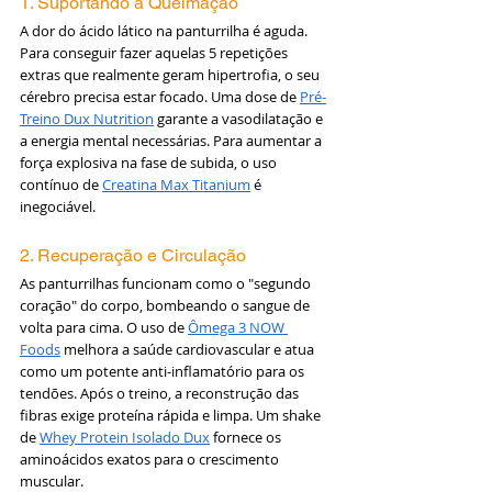
1. Suportando a Queimação
A dor do ácido lático na panturrilha é aguda. 
Para conseguir fazer aquelas 5 repetições 
extras que realmente geram hipertrofia, o seu 
cérebro precisa estar focado. Uma dose de 
Pré-
Treino Dux Nutrition
 garante a vasodilatação e 
a energia mental necessárias. Para aumentar a 
força explosiva na fase de subida, o uso 
contínuo de 
Creatina Max Titanium
 é 
inegociável.
2. Recuperação e Circulação
As panturrilhas funcionam como o "segundo 
coração" do corpo, bombeando o sangue de 
volta para cima. O uso de 
Ômega 3 NOW 
Foods
 melhora a saúde cardiovascular e atua 
como um potente anti-inflamatório para os 
tendões. Após o treino, a reconstrução das 
fibras exige proteína rápida e limpa. Um shake 
de 
Whey Protein Isolado Dux
 fornece os 
aminoácidos exatos para o crescimento 
muscular.