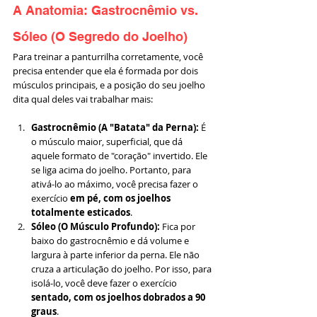
A Anatomia: Gastrocnêmio vs. 
Sóleo (O Segredo do Joelho)
Para treinar a panturrilha corretamente, você 
precisa entender que ela é formada por dois 
músculos principais, e a posição do seu joelho 
dita qual deles vai trabalhar mais:
Gastrocnêmio (A "Batata" da Perna):
 É 
o músculo maior, superficial, que dá 
aquele formato de "coração" invertido. Ele 
se liga acima do joelho. Portanto, para 
ativá-lo ao máximo, você precisa fazer o 
exercício 
em pé, com os joelhos 
totalmente esticados
.
Sóleo (O Músculo Profundo):
 Fica por 
baixo do gastrocnêmio e dá volume e 
largura à parte inferior da perna. Ele não 
cruza a articulação do joelho. Por isso, para 
isolá-lo, você deve fazer o exercício 
sentado, com os joelhos dobrados a 90 
graus
.