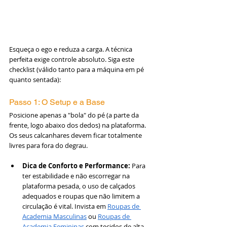
Esqueça o ego e reduza a carga. A técnica 
perfeita exige controle absoluto. Siga este 
checklist (válido tanto para a máquina em pé 
quanto sentada):
Passo 1: O Setup e a Base
Posicione apenas a "bola" do pé (a parte da 
frente, logo abaixo dos dedos) na plataforma. 
Os seus calcanhares devem ficar totalmente 
livres para fora do degrau.
Dica de Conforto e Performance:
 Para 
ter estabilidade e não escorregar na 
plataforma pesada, o uso de calçados 
adequados e roupas que não limitem a 
circulação é vital. Invista em 
Roupas de 
Academia Masculinas
 ou 
Roupas de 
Academia Femininas
 com tecidos de alta 