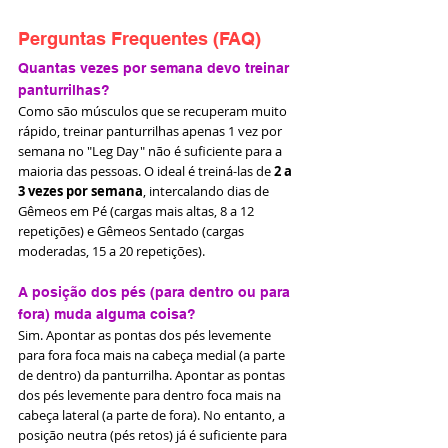
Perguntas Frequentes (FAQ)
Quantas vezes por semana devo treinar 
panturrilhas?
Como são músculos que se recuperam muito 
rápido, treinar panturrilhas apenas 1 vez por 
semana no "Leg Day" não é suficiente para a 
maioria das pessoas. O ideal é treiná-las de 
2 a 
3 vezes por semana
, intercalando dias de 
Gêmeos em Pé (cargas mais altas, 8 a 12 
repetições) e Gêmeos Sentado (cargas 
moderadas, 15 a 20 repetições).
A posição dos pés (para dentro ou para 
fora) muda alguma coisa?
Sim. Apontar as pontas dos pés levemente 
para fora foca mais na cabeça medial (a parte 
de dentro) da panturrilha. Apontar as pontas 
dos pés levemente para dentro foca mais na 
cabeça lateral (a parte de fora). No entanto, a 
posição neutra (pés retos) já é suficiente para 