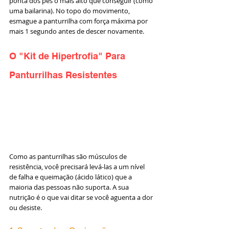
ponta dos pés o mais alto que conseguir (como 
uma bailarina). No topo do movimento, 
esmague a panturrilha com força máxima por 
mais 1 segundo antes de descer novamente.
O "Kit de Hipertrofia" Para 
Panturrilhas Resistentes
Como as panturrilhas são músculos de 
resistência, você precisará levá-las a um nível 
de falha e queimação (ácido lático) que a 
maioria das pessoas não suporta. A sua 
nutrição é o que vai ditar se você aguenta a dor 
ou desiste.