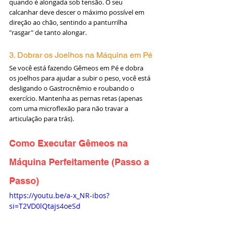
quando é alongada sob tensão. O seu 
calcanhar deve descer o máximo possível em 
direção ao chão, sentindo a panturrilha 
"rasgar" de tanto alongar.
3. Dobrar os Joelhos na Máquina em Pé
Se você está fazendo Gêmeos em Pé e dobra 
os joelhos para ajudar a subir o peso, você está 
desligando o Gastrocnêmio e roubando o 
exercício. Mantenha as pernas retas (apenas 
com uma microflexão para não travar a 
articulação para trás).
Como Executar Gêmeos na 
Máquina Perfeitamente (Passo a 
Passo)
https://youtu.be/a-x_NR-ibos?
si=T2VD0lQtajs4oeSd