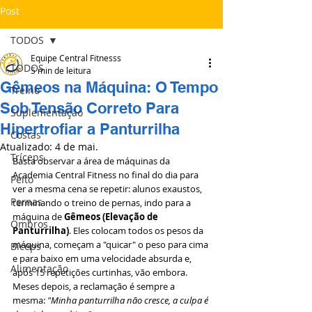
Post
TODOS
Equipe Central Fitnesss
TODOS
5 min de leitura
Gêmeos na Máquina: O Tempo
Treino
Sob Tensão Correto Para
Suplementação
Hipertrofiar a Panturrilha
Costas
Atualizado:
4 de mai.
Tríceps
Basta observar a área de máquinas da 
Academia Central Fitness no final do dia para 
Peito
ver a mesma cena se repetir: alunos exaustos, 
Pernas
terminando o treino de pernas, indo para a 
máquina de 
Gêmeos (Elevação de 
Ombros
Panturrilha)
. Eles colocam todos os pesos da 
máquina, começam a "quicar" o peso para cima 
Bíceps
e para baixo em uma velocidade absurda e, 
Alimentação
após 15 repetições curtinhas, vão embora.
Meses depois, a reclamação é sempre a 
mesma: 
"Minha panturrilha não cresce, a culpa é 