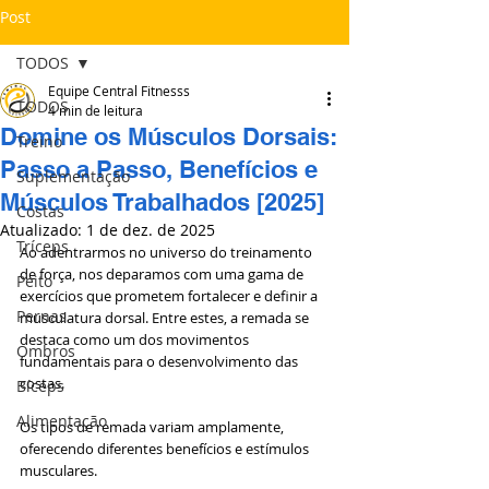
Post
TODOS
Equipe Central Fitnesss
TODOS
4 min de leitura
Domine os Músculos Dorsais:
Treino
Passo a Passo, Benefícios e
Suplementação
Músculos Trabalhados [2025]
Costas
Atualizado:
1 de dez. de 2025
Tríceps
Ao adentrarmos no universo do treinamento 
de força, nos deparamos com uma gama de 
Peito
exercícios que prometem fortalecer e definir a 
Pernas
musculatura dorsal. Entre estes, a remada se 
destaca como um dos movimentos 
Ombros
fundamentais para o desenvolvimento das 
costas. 
Bíceps
Alimentação
Os tipos de remada variam amplamente, 
oferecendo diferentes benefícios e estímulos 
musculares. 