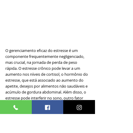
O gerenciamento eficaz do estresse é um 
componente frequentemente negligenciado, 
mas crucial, na jornada de perda de peso 
rápida. O estresse crônico pode levar a um 
aumento nos níveis de cortisol, o hormônio do 
estresse, que está associado ao aumento do 
apetite, desejos por alimentos não saudáveis e 
acúmulo de gordura abdominal. Além disso, o 
estresse pode interferir no sono, outro fator 
importante para o controle de peso.
Implementar técnicas de gerenciamento de 
estresse pode ajudar a regular os níveis 
hormonais, reduzindo a tendência de comer 