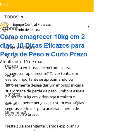
Post
TODOS
Equipe Central Fitnesss
TODOS
14 min de leitura
Como emagrecer 10kg em 2
Treino
dias: 10 Dicas Eficazes para
Suplementação
Perda de Peso a Curto Prazo
Costas
Atualizado:
19 de mar.
Tríceps
Você está em busca de métodos para 
emagrecer rapidamente? Talvez tenha um 
Peito
evento importante se aproximando ou 
Pernas
simplesmente deseja dar um impulso inicial à 
sua jornada de perda de peso. Embora a ideia 
Ombros
de perder 10kg em 2 dias seja irrealista e 
potencialmente perigosa, existem estratégias 
Bíceps
seguras e eficazes para acelerar a perda de 
Alimentação
peso a curto prazo.
Neste guia abrangente, vamos explorar 10 