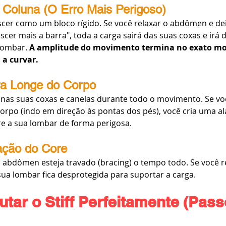
 Coluna (O Erro Mais Perigoso)
cer como um bloco rígido. Se você relaxar o abdômen e dei
scer mais a barra", toda a carga sairá das suas coxas e irá d
lombar. 
A amplitude do movimento termina no exato m
 a curvar.
rra Longe do Corpo
 nas suas coxas e canelas durante todo o movimento. Se voc
corpo (indo em direção às pontas dos pés), você cria uma a
re a sua lombar de forma perigosa.
vação do Core
eu abdômen esteja travado (bracing) o tempo todo. Se você re
 sua lombar fica desprotegida para suportar a carga.
ar o Stiff Perfeitamente (Pass