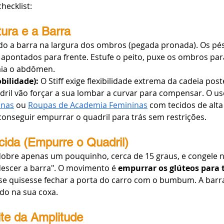
hecklist:
ura e a Barra
do a barra na largura dos ombros (pegada pronada). Os pé
, apontados para frente. Estufe o peito, puxe os ombros par
aia o abdômen.
bilidade):
 O Stiff exige flexibilidade extrema da cadeia pos
ril vão forçar a sua lombar a curvar para compensar. O us
inas
 ou 
Roupas de Academia Femininas
 com tecidos de alta 
conseguir empurrar o quadril para trás sem restrições.
cida (Empurre o Quadril)
dobre apenas um pouquinho, cerca de 15 graus, e congele n
escer a barra". O movimento é 
empurrar os glúteos para 
e quisesse fechar a porta do carro com o bumbum. A barra
do na sua coxa.
te da Amplitude