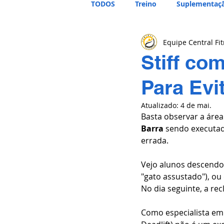
TODOS
Treino
Suplementaç
Equipe Central Fi
Stiff co
Para Evi
Atualizado:
4 de mai.
Basta observar a área
Barra
 sendo executad
errada.
Vejo alunos descendo
"gato assustado"), ou
No dia seguinte, a re
Como especialista em f