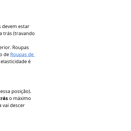
s devem estar 
a trás (travando 
terior. Roupas 
o de 
Roupas de 
elasticidade é 
essa posição). 
trás
 o máximo 
 vai descer 