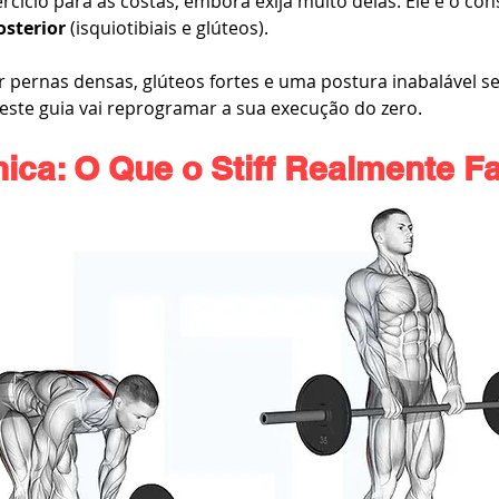
rcício para as costas, embora exija muito delas. Ele é o con
osterior
 (isquiotibiais e glúteos).
r pernas densas, glúteos fortes e uma postura inabalável se
 este guia vai reprogramar a sua execução do zero.
ica: O Que o Stiff Realmente F