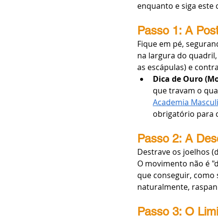
enquanto e siga este c
Passo 1: A Post
Fique em pé, seguran
na largura do quadril
as escápulas) e contr
Dica de Ouro (Mo
que travam o quad
Academia Mascul
obrigatório para 
Passo 2: A Des
Destrave os joelhos (
O movimento não é "d
que conseguir, como s
naturalmente, raspan
Passo 3: O Limi