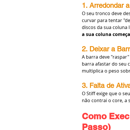
1. Arredondar a
O seu tronco deve des
curvar para tentar "de
discos da sua coluna 
a sua coluna começa
2. Deixar a Ba
A barra deve "raspar"
barra afastar do seu 
multiplica o peso sob
3. Falta de Ati
O Stiff exige que o s
não contrai o core, a
Como Execut
Passo)