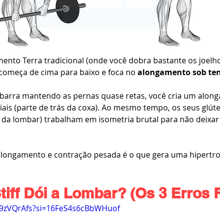
ento Terra tradicional (onde você dobra bastante os joelhos
f começa de cima para baixo e foca no 
alongamento sob te
barra mantendo as pernas quase retas, você cria um alon
iais (parte de trás da coxa). Ao mesmo tempo, os seus glúte
da lombar) trabalham em isometria brutal para não deixar 
longamento e contração pesada é o que gera uma hipertrof
tiff Dói a Lombar? (Os 3 Erros F
u9zVQrAfs?si=16FeS4s6cBbWHuof