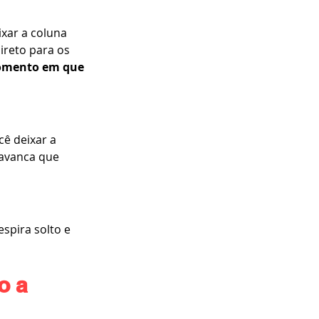
xar a coluna 
ireto para os 
omento em que 
ê deixar a 
lavanca que 
spira solto e 
o a 