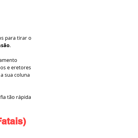
 para tirar o 
nsão
.
gamento 
os e eretores 
a sua coluna 
ia tão rápida 
atais)