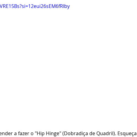
xVRE15Bs?si=12eui26sEM6fRIby
render a fazer o "Hip Hinge" (Dobradiça de Quadril). Esqueça