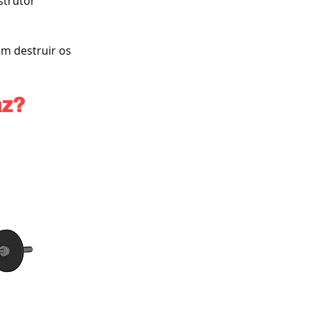
strutor 
m destruir os 
az?