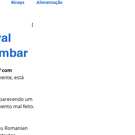
Bíceps
Alimentação
al
ombar
f com 
ente, está 
(parecendo um 
ento mal feito. 
(ou Romanian 