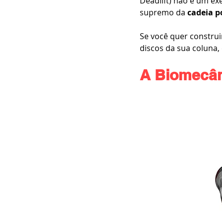
Deadlift) não é um exe
supremo da 
cadeia p
Se você quer construi
discos da sua coluna,
A Biomecân