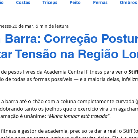
ão
Costas
Tríceps
Peito
Pernas
Ombros
tnesss
20 de mar.
5 min de leitura
m Barra: Correção Postur
tar Tensão na Região L
 de pesos livres da Academia Central Fitness para ver o 
Stif
o de todas as formas possíveis — e a maioria delas, infelizm
 a barra até o chão com a coluna completamente curvada 
 dobrando tanto os joelhos que o exercício vira um agacham
clamação é unânime: 
"Minha lombar está travada"
.
itness e gestor de academia, preciso te dar a real: o Stiff 