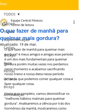
Post
TODOS
Equipe Central Fitnesss
TODOS
10 min de leitura
O que fazer de manhã para
Treino
queimar mais gordura?
Suplementação
Atualizado:
19 de mar.
Costas
O que fazer de manhã para queimar mais 
gordura? é meus amigos e amigas esse período 
Tríceps
é um dos mais fundamentais para queimar 
Peito
gordura porém muitas vezes nos perdemos 
nesse momento e acabamos sacrificando 
Pernas
nosso treino e nossa dieta nesse período 
Ombros
achando que podemos comer qualquer coisa e 
fazer qualquer coisa.
Bíceps
Neste guia completo, vamos desmistificar os 
Alimentação
"melhores hábitos matinais para queimar 
gordura". Analisaremos a ciência por trás dos 
hormônios da manhã, mostraremos como 