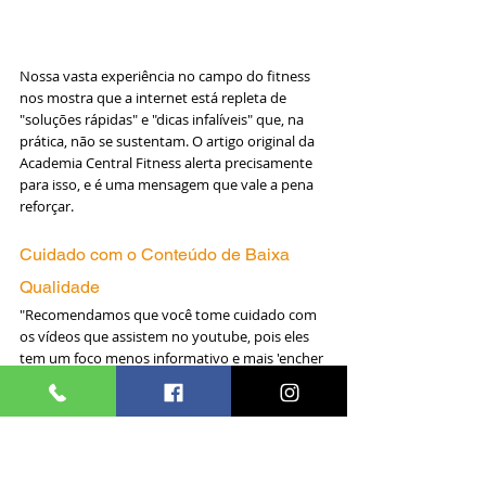
Nossa vasta experiência no campo do fitness 
nos mostra que a internet está repleta de 
"soluções rápidas" e "dicas infalíveis" que, na 
prática, não se sustentam. O artigo original da 
Academia Central Fitness alerta precisamente 
para isso, e é uma mensagem que vale a pena 
reforçar.
Cuidado com o Conteúdo de Baixa 
Qualidade
"Recomendamos que você tome cuidado com 
os vídeos que assistem no youtube, pois eles 
tem um foco menos informativo e mais 'encher 
linguiça' e passam procedimentos 
mirabolantes, como 10 hábitos que você deve 
fazer pela manhã para ter resultados. Isso ai 
não tem nem pé e nem cabeça. 