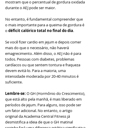
mostram que o percentual de gordura oxidada 
durante o AEJ pode ser maior.
No entanto, é fundamental compreender que 
o mais importante para a queima de gordura é 
o 
déficit calórico total no final do dia
. 
Se você fizer cardio em jejum e depois comer 
mais do que o necessário, não haverá 
emagrecimento. Além disso, o AEJ não é para 
todos. Pessoas com diabetes, problemas 
cardíacos ou que sentem tontura e fraqueza 
devem evitá-lo. Para a maioria, uma 
intensidade moderada por 20-40 minutos é 
suficiente.
Lembre-se:
 O GH (Hormônio do Crescimento), 
que está alto pela manhã, é mais liberado em 
períodos de jejum. Para alguns, isso pode ser 
um fator adicional. No entanto, o artigo 
original da Academia Central Fitness já 
desmistifica a ideia de que o GH matinal 
sozinho
 fará uma diferença estética significativa 