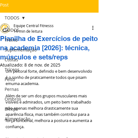
Post
TODOS
Equipe Central Fitnesss
TODOS
14 min de leitura
Planilha de Exercícios de peito
Treino
na academia [2026]: técnica,
Suplementação
músculos e sets/reps
Costas
Atualizado:
8 de nov. de 2025
Tríceps
Um peitoral forte, definido e bem desenvolvido 
é o sonho de praticamente todos que pisam 
Peito
emuma academia. 
Pernas
Além de ser um dos grupos musculares mais 
Ombros
visíveis e admirados, um peito bem trabalhado 
não apenas melhora drasticamente sua 
Bíceps
aparência física, mas também contribui para a 
Alimentação
força funcional, melhora a postura e aumenta a 
confiança.