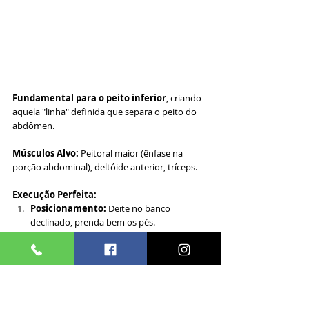
Fundamental para o peito inferior
, criando 
aquela "linha" definida que separa o peito do 
abdômen.
Músculos Alvo:
 Peitoral maior (ênfase na 
porção abdominal), deltóide anterior, tríceps.
Execução Perfeita:
Posicionamento:
 Deite no banco 
declinado, prenda bem os pés.
Pegada:
 Similar ao supino reto, 
ligeiramente mais larga que os ombros.
Descida:
 Desça a barra até a parte inferior 
do peito, controladamente.
Subida:
 Empurre explosivamente, 
mantendo a trajetória ligeiramente para 