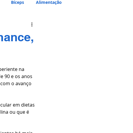
Bíceps
Alimentação
mance,
eriente na 
e 90 e os anos 
, com o avanço 
cular em dietas 
lina ou que é 