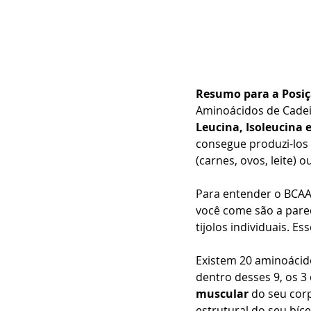
Resumo para a Posiç
Aminoácidos de Cadei
Leucina, Isoleucina 
consegue produzi-los 
(carnes, ovos, leite)
Para entender o BCAA,
você come são a pared
tijolos individuais. Es
Existem 20 aminoácido
dentro desses 9, os 
muscular
 do seu corp
estrutural do seu bíce