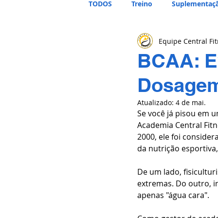
TODOS
Treino
Suplementaç
Equipe Central Fi
BCAA: E
Dosagem 
Atualizado:
4 de mai.
Se você já pisou em 
Academia Central Fitn
2000, ele foi conside
da nutrição esportiva,
De um lado, fisicultu
extremas. Do outro, i
apenas "água cara".