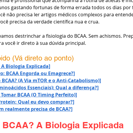
ia e profissional que acompanha a rotina de atletas e inic
lunos gastando fortunas de forma errada todos os dias por f
ocê não precisa ler artigos médicos complexos para entend
ocê precisa da verdade científica nua e crua.
, vamos destrinchar a fisiologia do BCAA. Sem achismos. Pre
a você ir direto à sua dúvida principal.
do (Vá direto ao ponto)
 A Biologia Explicada]
ro: BCAA Engorda ou Emagrece?]
o BCAA? (A Via mTOR e o Anti-Catabolismo)]
minoácidos Essenciais): Qual a diferença?]
Tomar BCAA (O Timing Perfeito)]
rotein: Qual eu devo comprar?]
em realmente precisa de BCAA?]
o BCAA? A Biologia Explicada