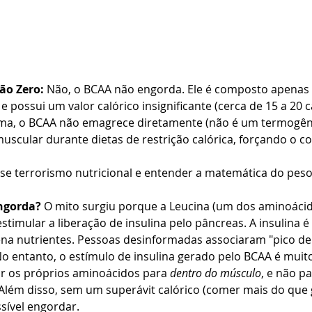
ão Zero:
 Não, o BCAA não engorda. Ele é composto apenas 
 possui um valor calórico insignificante (cerca de 15 a 20 c
ma, o BCAA não emagrece diretamente (não é um termogêni
uscular durante dietas de restrição calórica, forçando o c
e terrorismo nutricional e entender a matemática do peso
ngorda?
 O mito surgiu porque a Leucina (um dos aminoáci
stimular a liberação de insulina pelo pâncreas. A insulina
na nutrientes. Pessoas desinformadas associaram "pico de 
o entanto, o estímulo de insulina gerado pelo BCAA é muito
r os próprios aminoácidos para 
dentro do músculo
, e não pa
 Além disso, sem um superávit calórico (comer mais do que g
sível engordar.