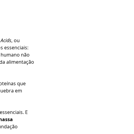
Acids
, ou 
 essenciais: 
o humano não 
 da alimentação 
oteínas que 
 quebra em 
ssenciais. E 
massa 
fundação 