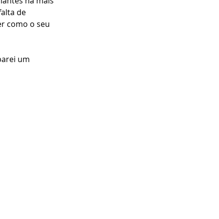
iantes há mais 
alta de 
er como o seu 
parei um 