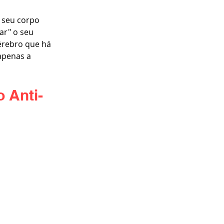
 seu corpo 
ar" o seu 
érebro que há 
apenas a 
 Anti-