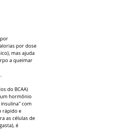
por 
alorias por dose 
co), mas ajuda 
orpo a queimar 
.
dos do BCAA) 
 é um hormônio 
insulina" com 
 rápido e 
ra as células de 
asta), é 