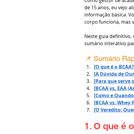
Como gestor de academ
de 15 anos, eu vejo a
informação básica. V
corpo funciona, mas v
Neste guia definitivo
sumário interativo par
📌 Sumário Rápi
[O que é o BCAA?
[A Dúvida de Ou
[Para que serve 
[BCAA vs. EAA (A
[Como e Quando 
[BCAA vs. Whey P
[O Veredito: Qu
1. O que é 