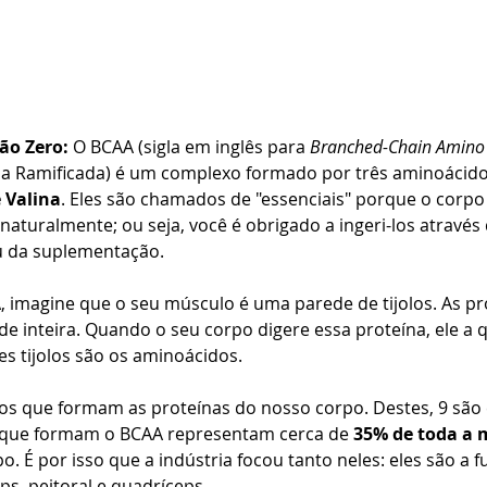
ão Zero:
 O BCAA (sigla em inglês para 
Branched-Chain Amino 
a Ramificada) é um complexo formado por três aminoácidos
e Valina
. Eles são chamados de "essenciais" porque o corp
naturalmente; ou seja, você é obrigado a ingeri-los através
 ou da suplementação.
 imagine que o seu músculo é uma parede de tijolos. As pr
e inteira. Quando o seu corpo digere essa proteína, ele a
ses tijolos são os aminoácidos.
s que formam as proteínas do nosso corpo. Destes, 9 são e
3 que formam o BCAA representam cerca de 
35% de toda a 
o. É por isso que a indústria focou tanto neles: eles são a 
ps, peitoral e quadríceps.