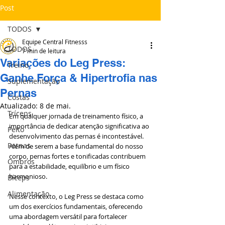
Post
TODOS
Equipe Central Fitnesss
TODOS
7 min de leitura
Variações do Leg Press:
Treino
Ganhe Força & Hipertrofia nas
Suplementação
Pernas
Costas
Atualizado:
8 de mai.
Tríceps
Em qualquer jornada de treinamento físico, a 
importância de dedicar atenção significativa ao 
Peito
desenvolvimento das pernas é incontestável. 
Pernas
Além de serem a base fundamental do nosso 
corpo, pernas fortes e tonificadas contribuem 
Ombros
para a estabilidade, equilíbrio e um físico 
harmonioso. 
Bíceps
Alimentação
Nesse contexto, o Leg Press se destaca como 
um dos exercícios fundamentais, oferecendo 
uma abordagem versátil para fortalecer 