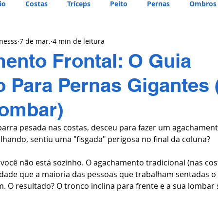
ão
Costas
Tríceps
Peito
Pernas
Ombros
tnesss
7 de mar.
4 min de leitura
nto Frontal: O Guia
vo Para Pernas Gigantes
Lombar)
barra pesada nas costas, desceu para fazer um agachamento
alhando, sentiu uma "fisgada" perigosa no final da coluna?
 você não está sozinho. O agachamento tradicional (nas cost
dade que a maioria das pessoas que trabalham sentadas o 
 O resultado? O tronco inclina para frente e a sua lombar 