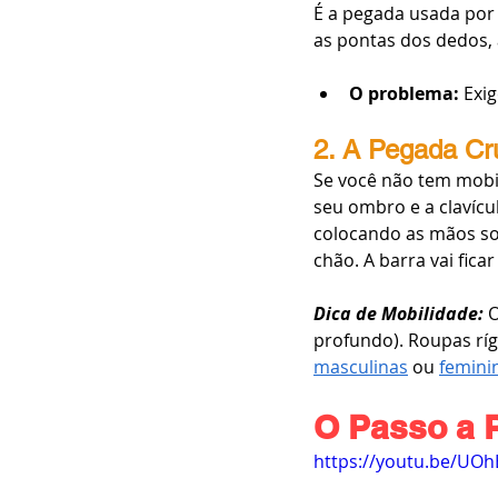
É a pegada usada por 
as pontas dos dedos, 
O problema:
 Exi
2. A Pegada Cr
Se você não tem mobil
seu ombro e a clavícu
colocando as mãos sob
chão. A barra vai fic
Dica de Mobilidade:
 
profundo). Roupas ríg
masculinas
 ou 
femini
O Passo a 
https://youtu.be/UO