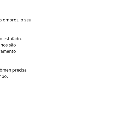
os ombros, o seu 
o estufado. 
lhos são 
iramento 
dômen precisa 
mpo.
 