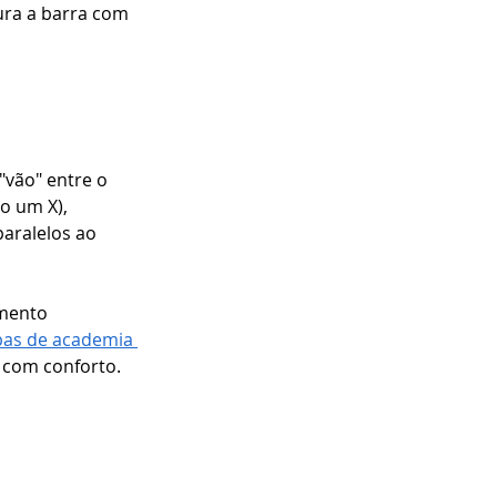
ura a barra com 
"vão" entre o 
o um X), 
aralelos ao 
mento 
as de academia 
a com conforto.