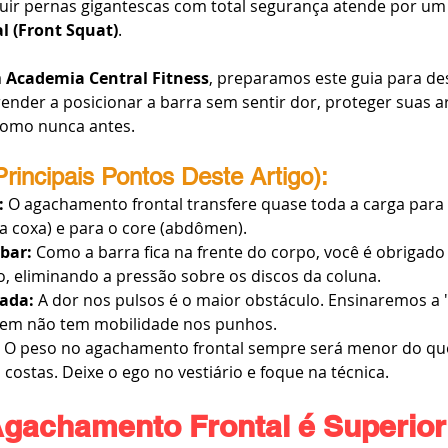
ruir pernas gigantescas com total segurança atende por um
 (Front Squat)
.
 
Academia Central Fitness
, preparamos este guia para des
render a posicionar a barra sem sentir dor, proteger suas ar
 como nunca antes.
Principais Pontos Deste Artigo):
:
 O agachamento frontal transfere quase toda a carga para
da coxa) e para o core (abdômen).
bar:
 Como a barra fica na frente do corpo, você é obrigado
, eliminando a pressão sobre os discos da coluna.
gada:
 A dor nos pulsos é o maior obstáculo. Ensinaremos a 
uem não tem mobilidade nos punhos.
 O peso no agachamento frontal sempre será menor do qu
ostas. Deixe o ego no vestiário e foque na técnica.
gachamento Frontal é Superior