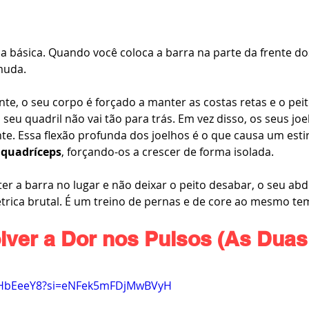
ca básica. Quando você coloca a barra na parte da frente d
muda.
nte, o seu corpo é forçado a manter as costas retas e o peit
seu quadril não vai tão para trás. Em vez disso, os seus joe
e. Essa flexão profunda dos joelhos é o que causa um est
 
quadríceps
, forçando-os a crescer de forma isolada.
er a barra no lugar e não deixar o peito desabar, o seu ab
trica brutal. É um treino de pernas e de core ao mesmo te
ver a Dor nos Pulsos (As Duas
1iHbEeeY8?si=eNFek5mFDjMwBVyH