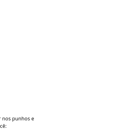
r nos punhos e 
cê: