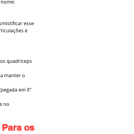
 nome: 
mistificar esse 
ticulações e 
 os quadríceps 
 a manter o 
"pegada em X" 
e no 
 Para os 