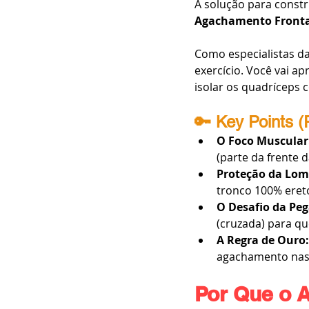
A solução para const
Agachamento Frontal
Como especialistas da
exercício. Você vai ap
isolar os quadríceps
🔑 Key Points (
O Foco Muscular
(parte da frente 
Proteção da Lom
tronco 100% ereto
O Desafio da Pe
(cruzada) para q
A Regra de Ouro:
agachamento nas c
Por Que o A