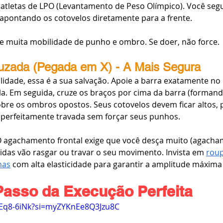
atletas de LPO (Levantamento de Peso Olímpico). Você seg
apontando os cotovelos diretamente para a frente.
ge muita mobilidade de punho e ombro. Se doer, não force.
uzada (Pegada em X) - A Mais Segura
idade, essa é a sua salvação. Apoie a barra exatamente no 
la. Em seguida, cruze os braços por cima da barra (formand
re os ombros opostos. Seus cotovelos devem ficar altos, p
ar perfeitamente travada sem forçar seus punhos.
O agachamento frontal exige que você desça muito (agacha
idas vão rasgar ou travar o seu movimento. Invista em 
roup
nas
 com alta elasticidade para garantir a amplitude máxim
Passo da Execução Perfeita
hEq8-6iNk?si=myZYKnEe8Q3Jzu8C