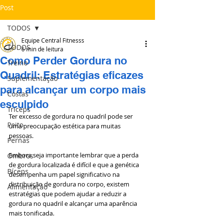
Post
TODOS
Equipe Central Fitnesss
TODOS
6 min de leitura
Como Perder Gordura no
Treino
Quadril: Estratégias eficazes
Suplementação
para alcançar um corpo mais
Costas
esculpido
Tríceps
Ter excesso de gordura no quadril pode ser 
Peito
uma preocupação estética para muitas 
pessoas. 
Pernas
Embora seja importante lembrar que a perda 
Ombros
de gordura localizada é difícil e que a genética 
Bíceps
desempenha um papel significativo na 
distribuição de gordura no corpo, existem 
Alimentação
estratégias que podem ajudar a reduzir a 
gordura no quadril e alcançar uma aparência 
mais tonificada.