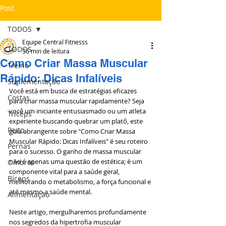
Post
TODOS
Equipe Central Fitnesss
TODOS
36 min de leitura
Como Criar Massa Muscular
Treino
Rápido: Dicas Infalíveis
Suplementação
Você está em busca de estratégias eficazes 
Costas
para criar massa muscular rapidamente? Seja 
você um iniciante entusiasmado ou um atleta 
Tríceps
experiente buscando quebrar um platô, este 
Peito
guia abrangente sobre "Como Criar Massa 
Muscular Rápido: Dicas Infalíveis" é seu roteiro 
Pernas
para o sucesso. O ganho de massa muscular 
não é apenas uma questão de estética; é um 
Ombros
componente vital para a saúde geral, 
Bíceps
melhorando o metabolismo, a força funcional e 
até mesmo a saúde mental.
Alimentação
Neste artigo, mergulharemos profundamente 
nos segredos da hipertrofia muscular 