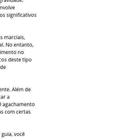
gravidade. 
nvolve 
 significativos 
s marciais, 
l. No entanto, 
imento no 
os deste tipo 
de 
nte. Além de 
ar a 
. O agachamento 
s com certas 
guia, você 