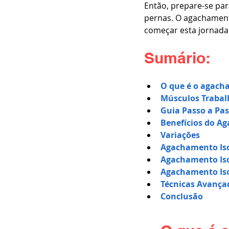
Então, prepare-se para
pernas. O agachamento
começar esta jornada
Sumário:
O que é o agach
Músculos Trabal
Guia Passo a Pa
Benefícios do A
Variações
Agachamento Iso
Agachamento Iso
Agachamento Is
Técnicas Avança
Conclusão