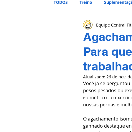
TODOS
Treino
Suplementaç
Equipe Central Fi
Agacham
Para que
trabalha
Atualizado:
26 de nov. d
Você já se perguntou
pesos pesados ou exe
isométrico - o exercí
nossas pernas e melh
O agachamento isomét
ganhado destaque entre