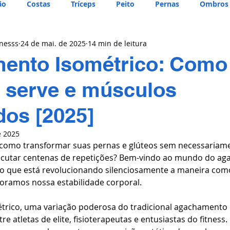
ão
Costas
Tríceps
Peito
Pernas
Ombros
tnesss
24 de mai. de 2025
14 min de leitura
ento Isométrico: Como 
 serve e músculos
dos [2025]
e 2025
 como transformar suas pernas e glúteos sem necessariame
cutar centenas de repetições? Bem-vindo ao mundo do a
cio que está revolucionando silenciosamente a maneira com
oramos nossa estabilidade corporal.
rico, uma variação poderosa do tradicional agachamento 
 atletas de elite, fisioterapeutas e entusiastas do fitness. 