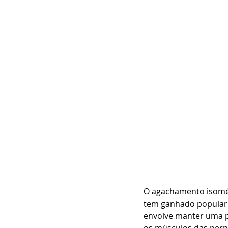
O agachamento isomét
tem ganhado popularida
envolve manter uma p