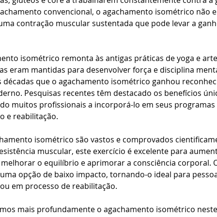
s, glúteos e core a trabalharem constantemente contra a 
achamento convencional, o agachamento isométrico não e
ma contração muscular sustentada que pode levar a ganhos
ento isométrico remonta às antigas práticas de yoga e arte
as eram mantidas para desenvolver força e disciplina menta
as décadas que o agachamento isométrico ganhou reconhec
erno. Pesquisas recentes têm destacado os benefícios únic
do muitos profissionais a incorporá-lo em seus programas 
 e reabilitação.
chamento isométrico são vastos e comprovados cientificame
resistência muscular, este exercício é excelente para aument
r, melhorar o equilíbrio e aprimorar a consciência corporal
uma opção de baixo impacto, tornando-o ideal para pessoa
 ou em processo de reabilitação. 
mos mais profundamente o agachamento isométrico neste 