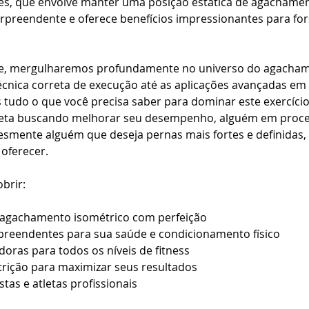
s, que envolve manter uma posição estática de agachamen
reendente e oferece benefícios impressionantes para força
te, mergulharemos profundamente no universo do agacham
écnica correta de execução até as aplicações avançadas em
 tudo o que você precisa saber para dominar este exercíci
leta buscando melhorar seu desempenho, alguém em proce
lesmente alguém que deseja pernas mais fortes e definidas
 oferecer.
brir:
agachamento isométrico com perfeição
rpreendentes para sua saúde e condicionamento físico
doras para todos os níveis de fitness
trição para maximizar seus resultados
stas e atletas profissionais