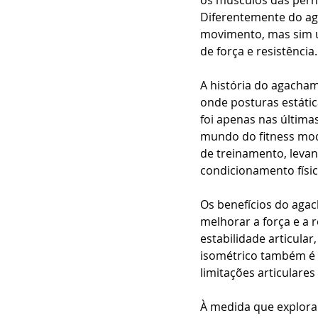
os músculos das perna
Diferentemente do ag
movimento, mas sim u
de força e resistência.
A história do agacham
onde posturas estátic
foi apenas nas últim
mundo do fitness mod
de treinamento, levan
condicionamento físico
Os benefícios do aga
melhorar a força e a 
estabilidade articula
isométrico também é 
limitações articulares
À medida que explora