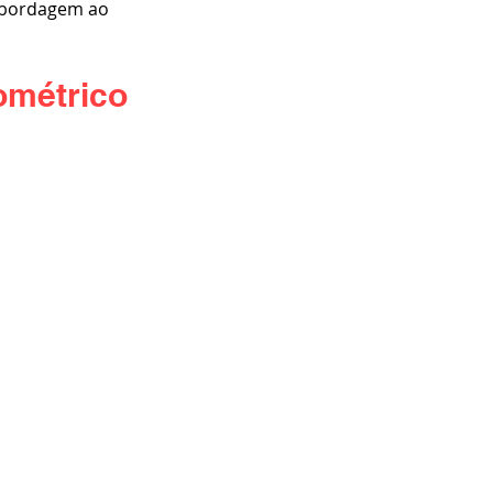
abordagem ao 
ométrico