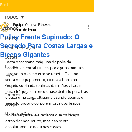
Post
TODOS
Equipe Central Fitnesss
TODOS
5 min de leitura
Pulley Frente Supinado: O
Treino
Segredo Para Costas Largas e
Suplementação
Bíceps Gigantes
Costas
Basta observar a máquina de polia da 
Tríceps
Academia Central Fitness por alguns minutos 
para ver o mesmo erro se repetir. O aluno 
Peito
senta no equipamento, coloca a barra na 
Pernas
pegada supinada (palmas das mãos viradas 
para ele), joga o tronco quase deitado para trás 
Ombros
e puxa uma carga altíssima usando apenas o 
peso do próprio corpo e a força dos braços.
Bíceps
Alimentação
No dia seguinte, ele reclama que os bíceps 
estão doendo muito, mas não sente 
absolutamente nada nas costas.