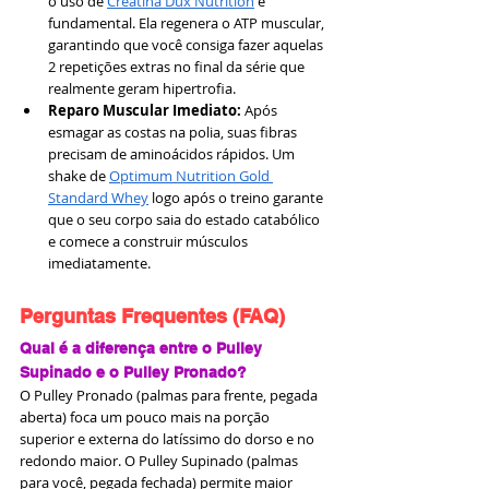
o uso de 
Creatina Dux Nutrition
 é 
fundamental. Ela regenera o ATP muscular, 
garantindo que você consiga fazer aquelas 
2 repetições extras no final da série que 
realmente geram hipertrofia.
Reparo Muscular Imediato:
 Após 
esmagar as costas na polia, suas fibras 
precisam de aminoácidos rápidos. Um 
shake de 
Optimum Nutrition Gold 
Standard Whey
 logo após o treino garante 
que o seu corpo saia do estado catabólico 
e comece a construir músculos 
imediatamente.
Perguntas Frequentes (FAQ)
Qual é a diferença entre o Pulley 
Supinado e o Pulley Pronado?
O Pulley Pronado (palmas para frente, pegada 
aberta) foca um pouco mais na porção 
superior e externa do latíssimo do dorso e no 
redondo maior. O Pulley Supinado (palmas 
para você, pegada fechada) permite maior 