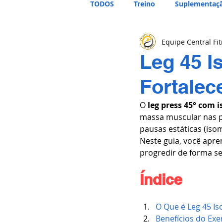
TODOS
Treino
Suplementaç
Equipe Central Fi
Leg 45 I
Fortalec
O 
leg press 45° com 
massa muscular nas p
pausas estáticas (is
Neste guia, você apre
progredir de forma se
Índice
O Que é Leg 45 Is
Benefícios do Exe