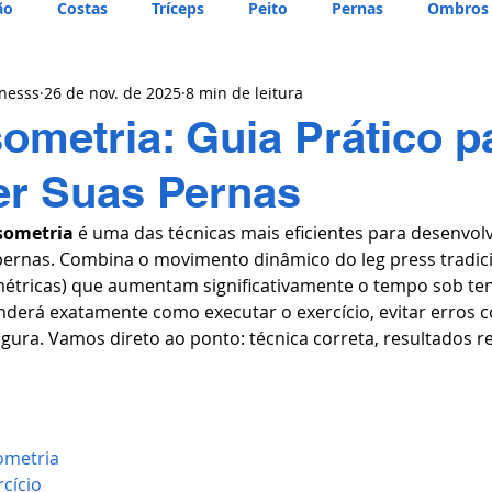
ão
Costas
Tríceps
Peito
Pernas
Ombros
tnesss
26 de nov. de 2025
8 min de leitura
sometria: Guia Prático p
er Suas Pernas
isometria
 é uma das técnicas mais eficientes para desenvolv
ernas. Combina o movimento dinâmico do leg press tradic
ométricas) que aumentam significativamente o tempo sob te
nderá exatamente como executar o exercício, evitar erros 
gura. Vamos direto ao ponto: técnica correta, resultados re
ometria
rcício