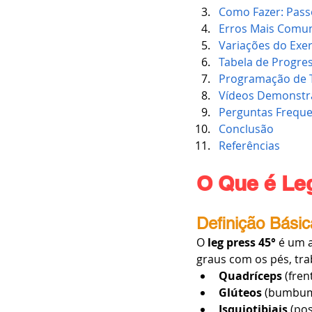
Como Fazer: Pass
Erros Mais Comu
Variações do Exer
Tabela de Progre
Programação de 
Vídeos Demonstr
Perguntas Freque
Conclusão
Referências
O Que é Leg
Definição Básic
O 
leg press 45°
 é um 
graus com os pés, tr
Quadríceps
 (fre
Glúteos
 (bumbu
Isquiotibiais
 (po