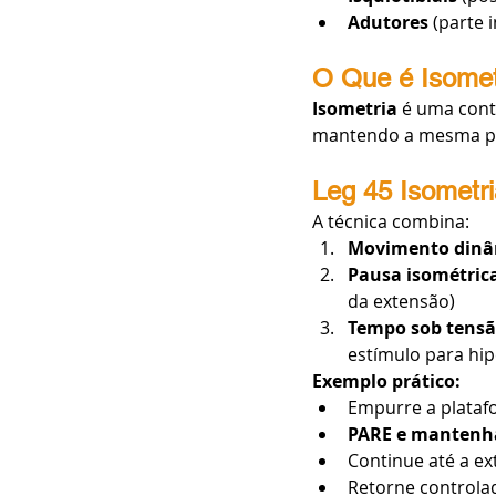
Adutores
 (parte 
O Que é Isomet
Isometria
 é uma cont
mantendo a mesma po
Leg 45 Isometr
A técnica combina:
Movimento dinâ
Pausa isométric
da extensão)
Tempo sob tens
estímulo para hip
Exemplo prático:
Empurre a plataf
PARE e mantenha
Continue até a e
Retorne control