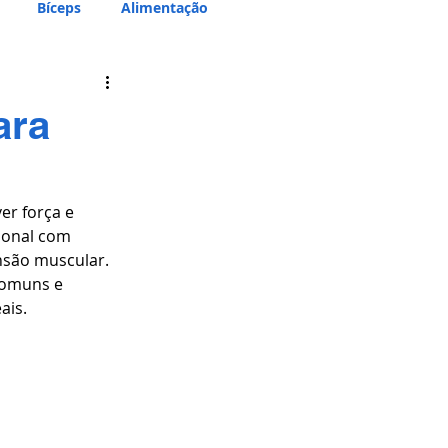
Bíceps
Alimentação
ara
er força e 
ional com 
nsão muscular.
comuns e 
ais.