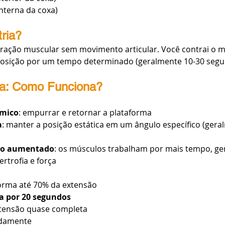
interna da coxa)
ria?
ração muscular sem movimento articular. Você contrai o m
sição por um tempo determinado (geralmente 10-30 segu
ia: Como Funciona?
mico
: empurrar e retornar a plataforma
a
: manter a posição estática em um ângulo específico (gera
ão aumentado
: os músculos trabalham por mais tempo, ge
ertrofia e força
orma até 70% da extensão
 por 20 segundos
xtensão quase completa
adamente