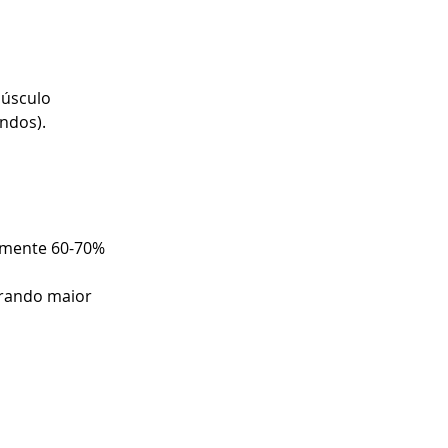
úsculo 
ndos).
lmente 60-70% 
rando maior 