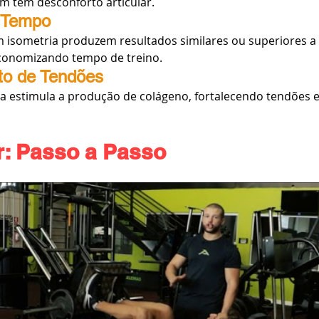
m tem desconforto articular.
e Tempo
isometria produzem resultados similares ou superiores a 
economizando tempo de treino.
nto de Tendões
a estimula a produção de colágeno, fortalecendo tendões e
: Passo a Passo