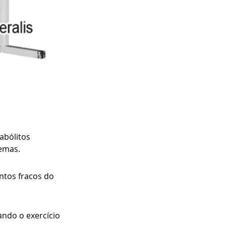
bólitos 
emas.
ntos fracos do 
ando o exercício 