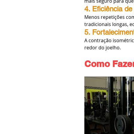
mais seguro para que
4. Eficiência d
Menos repetições com 
tradicionais longas, 
5. Fortalecime
A contração isométric
redor do joelho.
Como Fazer