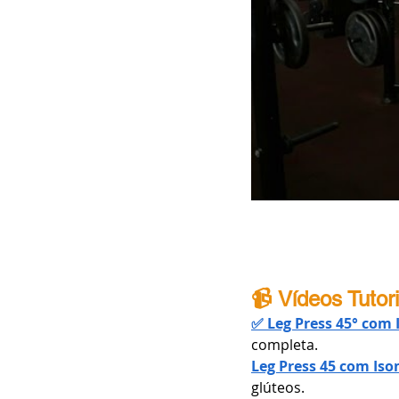
📹 Vídeos Tutor
✅ Leg Press 45° com
completa.
Leg Press 45 com Is
glúteos.