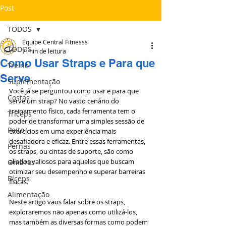
Post
TODOS
Equipe Central Fitnesss
TODOS
7 min de leitura
Como Usar Straps e Para que
Treino
Serve
Suplementação
Você já se perguntou como usar e para que 
Costas
serve um strap? No vasto cenário do 
treinamento físico, cada ferramenta tem o 
Tríceps
poder de transformar uma simples sessão de 
Peito
exercícios em uma experiência mais 
desafiadora e eficaz. Entre essas ferramentas, 
Pernas
os straps, ou cintas de suporte, são como 
aliados valiosos para aqueles que buscam 
Ombros
otimizar seu desempenho e superar barreiras 
Bíceps
físicas.
Alimentação
Neste artigo vaos falar sobre os straps, 
exploraremos não apenas como utilizá-los, 
mas também as diversas formas como podem 