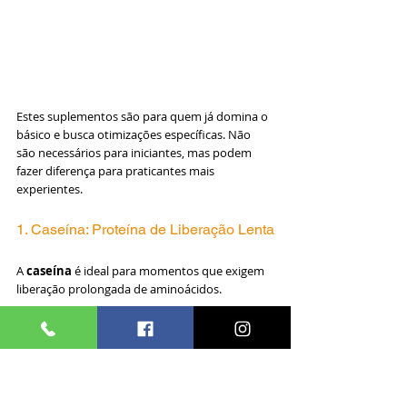
Estes suplementos são para quem já domina o 
básico e busca otimizações específicas. Não 
são necessários para iniciantes, mas podem 
fazer diferença para praticantes mais 
experientes.
1. Caseína: Proteína de Liberação Lenta
A 
caseína
 é ideal para momentos que exigem 
liberação prolongada de aminoácidos.
Quando usar:
Antes de dormir:
 Para nutrição muscular 
durante o sono
Jejuns prolongados:
 Quando ficará muito 
tempo sem comer