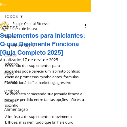
Post
TODOS
Equipe Central Fitnesss
TODOS
9 min de leitura
Suplementos para Iniciantes:
Treino
O que Realmente Funciona
Suplementação
[Guia Completo 2025]
Costas
Atualizado:
17 de dez. de 2025
Tríceps
O mundo dos suplementos para 
iniciantes pode parecer um labirinto confuso 
Peito
cheio de promessas mirabolantes, fórmulas 
Pernas
"revolucionárias" e marketing agressivo. 
Ombros
Se você está começando sua jornada fitness e 
se sente perdido entre tantas opções, não está 
Bíceps
sozinho. 
Alimentação
A indústria de suplementos movimenta 
bilhões, mas nem tudo que brilha é ouro.