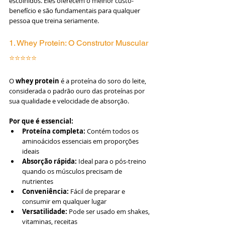
escolhidos. Eles oferecem o melhor custo-
benefício e são fundamentais para qualquer 
pessoa que treina seriamente.
1. Whey Protein: O Construtor Muscular 
⭐⭐⭐⭐⭐
O 
whey protein
 é a proteína do soro do leite, 
considerada o padrão ouro das proteínas por 
sua qualidade e velocidade de absorção.
Por que é essencial:
Proteína completa:
 Contém todos os 
aminoácidos essenciais em proporções 
ideais
Absorção rápida:
 Ideal para o pós-treino 
quando os músculos precisam de 
nutrientes
Conveniência:
 Fácil de preparar e 
consumir em qualquer lugar
Versatilidade:
 Pode ser usado em shakes, 
vitaminas, receitas