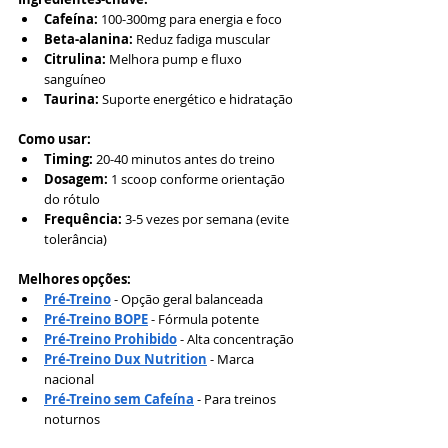
Cafeína:
 100-300mg para energia e foco
Beta-alanina:
 Reduz fadiga muscular
Citrulina:
 Melhora pump e fluxo 
sanguíneo
Taurina:
 Suporte energético e hidratação
Como usar:
Timing:
 20-40 minutos antes do treino
Dosagem:
 1 scoop conforme orientação 
do rótulo
Frequência:
 3-5 vezes por semana (evite 
tolerância)
Melhores opções:
Pré-Treino
 - Opção geral balanceada
Pré-Treino BOPE
 - Fórmula potente
Pré-Treino Prohibido
 - Alta concentração
Pré-Treino Dux Nutrition
 - Marca 
nacional
Pré-Treino sem Cafeína
 - Para treinos 
noturnos