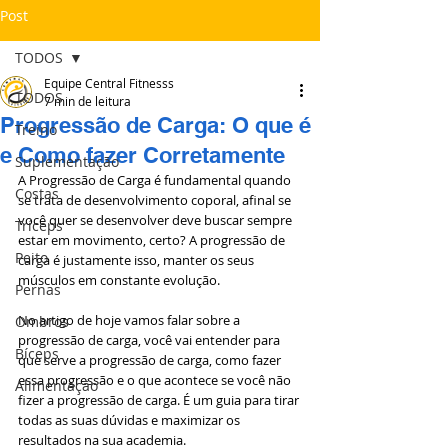
Post
TODOS
Equipe Central Fitnesss
TODOS
7 min de leitura
Progressão de Carga: O que é
Treino
e Como fazer Corretamente
Suplementação
A Progressão de Carga é fundamental quando 
Costas
se trata de desenvolvimento coporal, afinal se 
você quer se desenvolver deve buscar sempre 
Tríceps
estar em movimento, certo? A progressão de 
Peito
carga é justamente isso, manter os seus 
músculos em constante evolução.
Pernas
No artigo de hoje vamos falar sobre a 
Ombros
progressão de carga, você vai entender para 
Bíceps
que serve a progressão de carga, como fazer 
essa progressão e o que acontece se você não 
Alimentação
fizer a progressão de carga. É um guia para tirar 
todas as suas dúvidas e maximizar os 
resultados na sua academia.