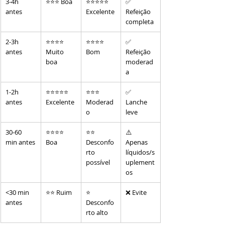
3-4h 
⭐⭐⭐ Boa
⭐⭐⭐⭐⭐ 
✅ 
antes
Excelente
Refeição 
completa
2-3h 
⭐⭐⭐⭐ 
⭐⭐⭐⭐ 
✅ 
antes
Muito 
Bom
Refeição 
boa
moderad
a
1-2h 
⭐⭐⭐⭐⭐ 
⭐⭐⭐ 
✅ 
antes
Excelente
Moderad
Lanche 
o
leve
30-60 
⭐⭐⭐⭐ 
⭐⭐ 
⚠️ 
min antes
Boa
Desconfo
Apenas 
rto 
líquidos/s
possível
uplement
os
<30 min 
⭐⭐ Ruim
⭐ 
❌ Evite
antes
Desconfo
rto alto