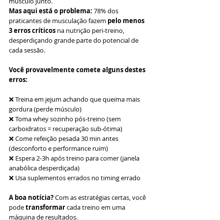
músculo junto.
Mas aqui está o problema:
 78% dos 
praticantes de musculação fazem 
pelo menos 
3 erros críticos
 na nutrição peri-treino, 
desperdiçando grande parte do potencial de 
cada sessão.
Você provavelmente comete alguns destes 
erros:
❌ Treina em jejum achando que queima mais 
gordura (perde músculo)
❌ Toma whey sozinho pós-treino (sem 
carboidratos = recuperação sub-ótima)
❌ Come refeição pesada 30 min antes 
(desconforto e performance ruim)
❌ Espera 2-3h após treino para comer (janela 
anabólica desperdiçada)
❌ Usa suplementos errados no timing errado
A boa notícia?
 Com as estratégias certas, você 
pode 
transformar
 cada treino em uma 
máquina de resultados.