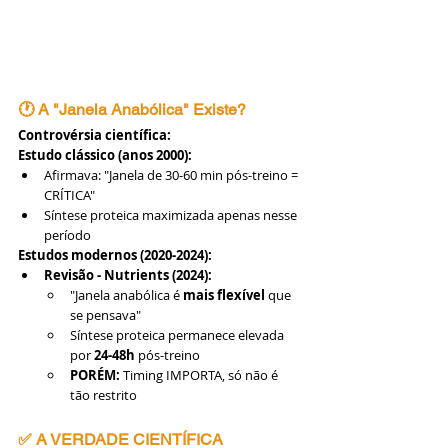
🕐 A "Janela Anabólica" Existe?
Controvérsia científica:
Estudo clássico (anos 2000):
Afirmava: "Janela de 30-60 min pós-treino = 
CRÍTICA"
Síntese proteica maximizada apenas nesse 
período
Estudos modernos (2020-2024):
Revisão - Nutrients (2024):
"Janela anabólica é 
mais flexível
 que 
se pensava"
Síntese proteica permanece elevada 
por 
24-48h
 pós-treino
PORÉM:
 Timing IMPORTA, só não é 
tão restrito
✅ A VERDADE CIENTÍFICA 