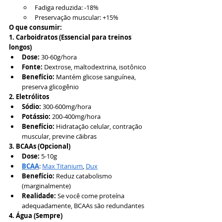
Fadiga reduzida: -18%
Preservação muscular: +15%
O que consumir:
1. Carboidratos (Essencial para treinos 
longos)
Dose:
 30-60g/hora
Fonte:
 Dextrose, maltodextrina, isotônico
Benefício:
 Mantém glicose sanguínea, 
preserva glicogênio
2. Eletrólitos
Sódio:
 300-600mg/hora
Potássio:
 200-400mg/hora
Benefício:
 Hidratação celular, contração 
muscular, previne cãibras
3. BCAAs (Opcional)
Dose:
 5-10g
BCAA
: 
Max Titanium
, 
Dux
Benefício:
 Reduz catabolismo 
(marginalmente)
Realidade:
 Se você come proteína 
adequadamente, BCAAs são redundantes
4. Água (Sempre)