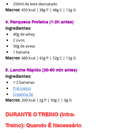
250ml de leite desnatado
Macros:
 450 kcal | 38g P | 48g C | 12g G
4. Panqueca Proteica (1-2h antes)
Ingredientes:
40g de whey
2 ovos
50g de aveia
1 banana
Macros:
 480 kcal | 42g P | 52g C | 12g G
5. Lanche Rápido (30-60 min antes)
Ingredientes:
1-2 bananas
Pré-treino
Creatina 5g
Macros:
 200 kcal | 2g P | 50g C | 0g G
DURANTE O TREINO (Intra-
Treino): Quando É Necessário