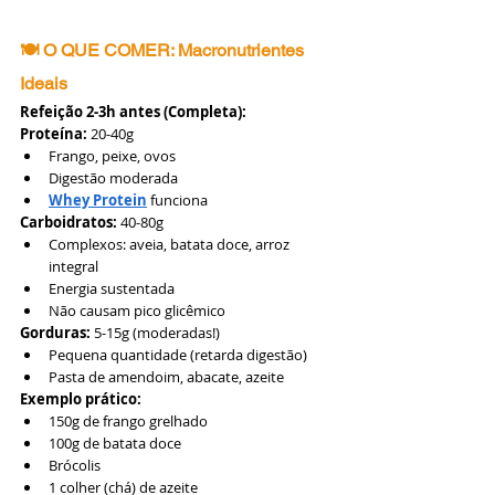
🍽️ O QUE COMER: Macronutrientes 
Ideais
Refeição 2-3h antes (Completa):
Proteína:
 20-40g
Frango, peixe, ovos
Digestão moderada
Whey Protein
 funciona
Carboidratos:
 40-80g
Complexos: aveia, batata doce, arroz 
integral
Energia sustentada
Não causam pico glicêmico
Gorduras:
 5-15g (moderadas!)
Pequena quantidade (retarda digestão)
Pasta de amendoim, abacate, azeite
Exemplo prático:
150g de frango grelhado
100g de batata doce
Brócolis
1 colher (chá) de azeite