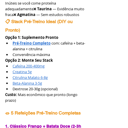
Inúteis se você come proteína 
adequadamente❌ 
Taurina
 — Evidência muito 
fraca❌ 
Agmatina
 — Sem estudos robustos
📋 Stack Pré-Treino Ideal (DIY ou 
Pronto)
Opção 1: Suplemento Pronto
Pré-Treino Completo
 com: cafeína + beta-
alanina + citrulina
Conveniência máxima
Opção 2: Monte Seu Stack
Cafeína 200-400mg
Creatina 5g
Citrulina Malato 6-8g
Beta-Alanina 3-5g
Dextrose 20-30g (opcional)
Custo:
 Mais econômico que pronto (longo 
prazo)
🥗 5 Refeições Pré-Treino Completas
1. Clássico Frango + Batata Doce (2-3h 