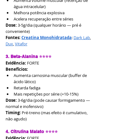
Aumenta volume muscular (retenção de 
água intracelular)
Melhora potência explosiva
Acelera recuperação entre séries
Dose:
 3-5g/dia (qualquer horário — pré é 
conveniente)
Fontes:
Creatina Monohidratada
: 
Dark Lab
, 
Dux
, 
Vitafor
3. Beta-Alanina ⭐⭐⭐⭐
Evidência:
 FORTE
Benefícios:
Aumenta carnosina muscular (buffer de 
ácido lático)
Retarda fadiga
Mais repetições por série (+10-15%)
Dose:
 3-6g/dia (pode causar formigamento — 
normal e inofensivo)
Timing:
 Pré-treino (mas efeito é cumulativo, 
não agudo)
4. Citrulina Malato ⭐⭐⭐⭐
Evidência:
 FORTE