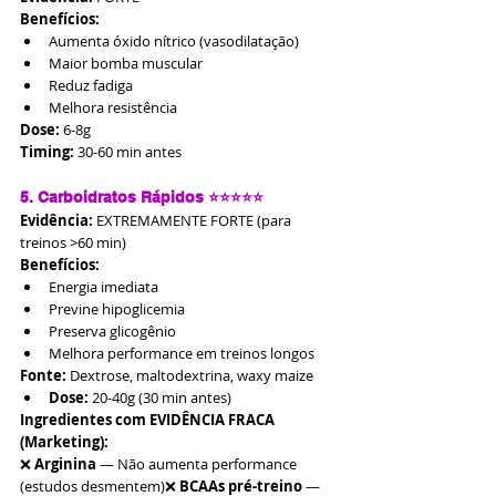
Benefícios:
Aumenta óxido nítrico (vasodilatação)
Maior bomba muscular
Reduz fadiga
Melhora resistência
Dose:
 6-8g
Timing:
 30-60 min antes
5. Carboidratos Rápidos ⭐⭐⭐⭐⭐
Evidência:
 EXTREMAMENTE FORTE (para 
treinos >60 min)
Benefícios:
Energia imediata
Previne hipoglicemia
Preserva glicogênio
Melhora performance em treinos longos
Fonte:
 Dextrose, maltodextrina, waxy maize
Dose:
 20-40g (30 min antes)
Ingredientes com EVIDÊNCIA FRACA 
(Marketing):
❌ 
Arginina
 — Não aumenta performance 
(estudos desmentem)❌ 
BCAAs pré-treino
 — 