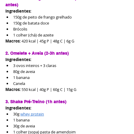
antes)
Ingredientes:
150g de peito de frango grelhado
150g de batata doce
Brócolis
1 colher (chá) de azeite
Macros:
 420 kcal | 45g P | 48g C | 6g G
2. Omelete + Aveia (2-3h antes)
Ingredientes:
3 ovos inteiros + 3 claras
80g de aveia
1 banana
Canela
Macros:
 550 kcal | 40g P | 60g C | 15g G
3. Shake Pré-Treino (1h antes)
Ingredientes:
30g 
whey protein
1 banana
30g de aveia
1 colher (sopa) pasta de amendoim