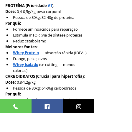
PROTEÍNA (Prioridade 
#1
):
Dose:
 0,4-0,5g/kg peso corporal
Pessoa de 80kg: 32-40g de proteína
Por quê:
Fornece aminoácidos para reparação
Estimula mTOR (via de síntese proteica)
Reduz catabolismo
Melhores fontes:
Whey Protein
 — absorção rápida (IDEAL)
Frango, peixe, ovos
Whey Isolado
 (se cutting — menos 
calorias)
CARBOIDRATOS (Crucial para hipertrofia):
Dose:
 0,8-1,2g/kg
Pessoa de 80kg: 64-96g carboidratos
Por quê:
Repõe glicogênio muscular (depletado no 
treino)
Dispara insulina (hormônio anabólico)
Insulina + aminoácidos = síntese proteica 
máxima
Estudo - American Journal of Clinical 