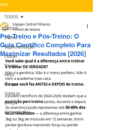
Post
TODOS
Equipe Central Fitnesss
TODOS
13 min de leitura
Pré-Treino e Pós-Treino: O
Treino
Guia Científico Completo Para
Suplementação
Maximizar Resultados [2026]
Costas
Você sabe qual é a diferença entre treinar 
Tríceps
e treinar DE VERDADE?
Não é a genética. Não é o treino perfeito. Não é 
Peito
nem a academia mais cara.
Pernas
É o que você faz ANTES e DEPOIS do treino.
Ombros
Estudos científicos de 2024-2026 revelam que a 
nutrição peri-treino
 (antes, durante e depois 
Bíceps
do exercício) pode representar até 
30-40% dos 
Alimentação
seus resultados
 — a diferença entre ganhar 
3kg ou 5kg de músculo em 12 semanas. Entre 
perder gordura mantendo força ou perder 