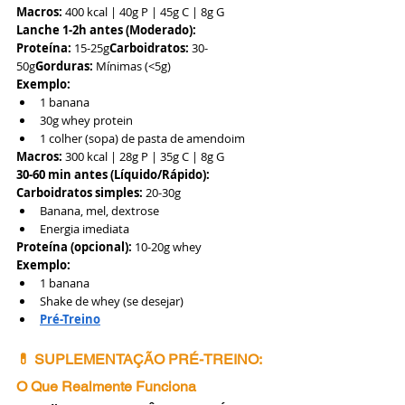
Macros:
 400 kcal | 40g P | 45g C | 8g G
Lanche 1-2h antes (Moderado):
Proteína:
 15-25g
Carboidratos:
 30-
50g
Gorduras:
 Mínimas (<5g)
Exemplo:
1 banana
30g whey protein
1 colher (sopa) de pasta de amendoim
Macros:
 300 kcal | 28g P | 35g C | 8g G
30-60 min antes (Líquido/Rápido):
Carboidratos simples:
 20-30g
Banana, mel, dextrose
Energia imediata
Proteína (opcional):
 10-20g whey
Exemplo:
1 banana
Shake de whey (se desejar)
Pré-Treino
💊 SUPLEMENTAÇÃO PRÉ-TREINO: 
O Que Realmente Funciona