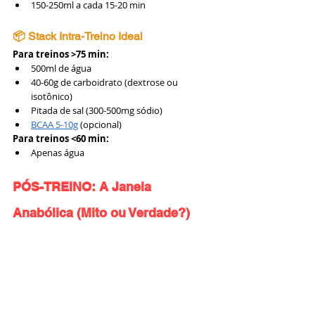
150-250ml a cada 15-20 min
📦 Stack Intra-Treino Ideal
Para treinos >75 min:
500ml de água
40-60g de carboidrato (dextrose ou 
isotônico)
Pitada de sal (300-500mg sódio)
BCAA 5-10g
 (opcional)
Para treinos <60 min:
Apenas água
PÓS-TREINO: A Janela 
Anabólica (Mito ou Verdade?)