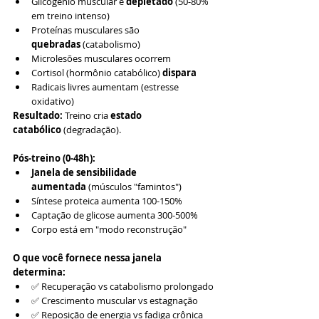
Glicogênio muscular é 
depletado
 (50-80% 
em treino intenso)
Proteínas musculares são 
quebradas
 (catabolismo)
Microlesões musculares ocorrem
Cortisol (hormônio catabólico) 
dispara
Radicais livres aumentam (estresse 
oxidativo)
Resultado:
 Treino cria 
estado 
catabólico
 (degradação).
Pós-treino (0-48h):
Janela de sensibilidade 
aumentada
 (músculos "famintos")
Síntese proteica aumenta 100-150%
Captação de glicose aumenta 300-500%
Corpo está em "modo reconstrução"
O que você fornece nessa janela 
determina:
✅ Recuperação vs catabolismo prolongado
✅ Crescimento muscular vs estagnação
✅ Reposição de energia vs fadiga crônica