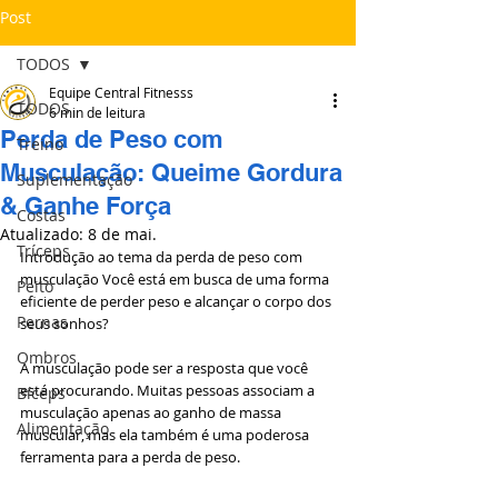
Post
TODOS
Equipe Central Fitnesss
TODOS
6 min de leitura
Perda de Peso com
Treino
Musculação: Queime Gordura
Suplementação
& Ganhe Força
Costas
Atualizado:
8 de mai.
Tríceps
Introdução ao tema da perda de peso com 
musculação Você está em busca de uma forma 
Peito
eficiente de perder peso e alcançar o corpo dos 
Pernas
seus sonhos?
Ombros
A musculação pode ser a resposta que você 
está procurando. Muitas pessoas associam a 
Bíceps
musculação apenas ao ganho de massa 
Alimentação
muscular, mas ela também é uma poderosa 
ferramenta para a perda de peso. 