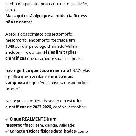
sonho de qualquer praticante de musculação, 
certo?
Mas aqui está algo que a indústria fitness 
não te conta:
A teoria dos somatotipos (ectomorfo, 
mesomorfo, endomorfo) foi criada 
em 
1940
 por um psicólogo chamado William 
Sheldon — e ela tem 
sérias limitações 
científicas
 que raramente são discutidas.
Isso significa que tudo é mentira?
 NÃO. Mas 
significa que a verdade é 
muito mais 
complexa
 do que "você nasceu mesomorfo e 
pronto".
Neste guia completo baseado em 
estudos 
científicos de 2023-2026
, você vai descobrir:
✅ 
O que REALMENTE é um 
mesomorfo
 (origem, ciência, validade)
✅ 
Características físicas detalhadas
 (como 