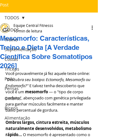
Post
TODOS
Equipe Central Fitnesss
TODOS
10 min de leitura
Mesomorfo: Características,
Treino
Treino e Dieta [A Verdade
Suplementação
Científica Sobre Somatotipos
Costas
2026]
Tríceps
Você provavelmente já fez aquele teste online: 
Peito
"Descubra seu biotipo: Ectomorfo, Mesomorfo ou 
Endomorfo?"
 E talvez tenha descoberto que 
Pernas
você é um 
mesomorfo
 — o "tipo de corpo 
perfeito", abençoado com genética privilegiada 
Ombros
para ganhar músculos facilmente e manter 
Bíceps
baixo percentual de gordura.
Alimentação
Ombros largos, cintura estreita, músculos 
naturalmente desenvolvidos, metabolismo 
rápido...
 O mesomorfo é apresentado como o 