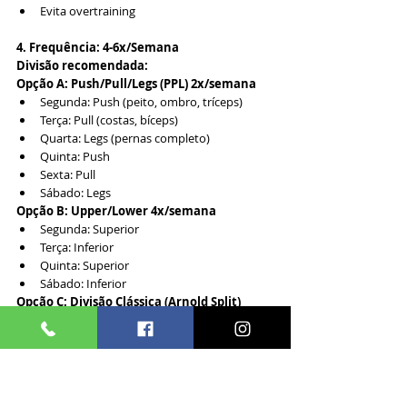
Evita overtraining
4. Frequência: 4-6x/Semana
Divisão recomendada:
Opção A: Push/Pull/Legs (PPL) 2x/semana
Segunda: Push (peito, ombro, tríceps)
Terça: Pull (costas, bíceps)
Quarta: Legs (pernas completo)
Quinta: Push
Sexta: Pull
Sábado: Legs
Opção B: Upper/Lower 4x/semana
Segunda: Superior
Terça: Inferior
Quinta: Superior
Sábado: Inferior
Opção C: Divisão Clássica (Arnold Split)
Segunda: Peito + Costas
Terça: Ombros + Braços
Quarta: Pernas
Quinta: Repete