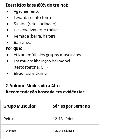
Exercícios base (80% do treino):
Agachamento
Levantamento terra
Supino (reto, inclinado)
Desenvolvimento militar
Remada (barra, halter)
Barra fixa
Por quê:
Ativam múltiplos grupos musculares
Estimulam liberação hormonal 
(testosterona, GH)
Eficiência máxima
2. Volume Moderado a Alto
Recomendação baseada em evidências:
Grupo Muscular
Séries por Semana
Peito
12-18 séries
Costas
14-20 séries