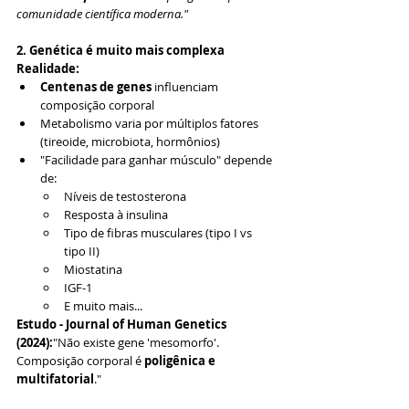
comunidade científica moderna."
2. Genética é muito mais complexa
Realidade:
Centenas de genes
 influenciam 
composição corporal
Metabolismo varia por múltiplos fatores 
(tireoide, microbiota, hormônios)
"Facilidade para ganhar músculo" depende 
de:
Níveis de testosterona
Resposta à insulina
Tipo de fibras musculares (tipo I vs 
tipo II)
Miostatina
IGF-1
E muito mais...
Estudo - Journal of Human Genetics 
(2024):
"Não existe gene 'mesomorfo'. 
Composição corporal é 
poligênica e 
multifatorial
."