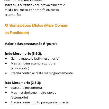
dominância mesomorfa
.
Marcou 3-5 itens?
 Você provavelmente é 
misto
 (ex: meso-endomorfo ou meso-
ectomorfo).
🔄 Somatotipos Mistos (Mais Comum 
na Realidade)
Maioria das pessoas não é "pura":
Endo-Mesomorfo (3-5-2):
Ganha músculo fácil (mesomorfo)
Mas também acumula gordura 
(endomorfo)
Precisa controlar dieta mais rigorosamente
Ecto-Mesomorfo (2-5-3):
Estrutura mesomorfa
Mas metabolismo muito rápido 
(ectomorfo)
Precisa comer muito para ganhar massa