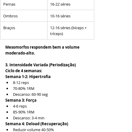
Pernas
16-22 séries
Ombros
10-16 séries
Braços
12-16 séries (bíceps + 
tríceps)
Mesomorfos respondem bem a volume 
moderado-alto.
3. Intensidade Variada (Periodização)
Ciclo de 4 semanas:
Semana 1-2: Hipertrofia
8-12 reps
70-80% 1RM
Descanso: 60-90 seg
Semana 3: Força
4-6 reps
85-90% 1RM
Descanso: 3-4 min
Semana 4: Deload (Recuperação)
Reduzir volume 40-50%