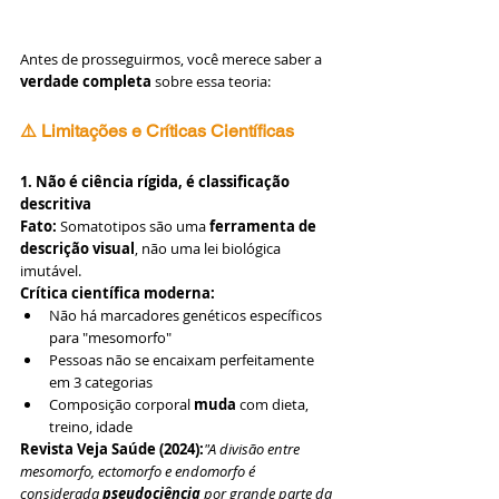
Antes de prosseguirmos, você merece saber a 
verdade completa
 sobre essa teoria:
⚠️ Limitações e Críticas Científicas
1. Não é ciência rígida, é classificação 
descritiva
Fato:
 Somatotipos são uma 
ferramenta de 
descrição visual
, não uma lei biológica 
imutável.
Crítica científica moderna:
Não há marcadores genéticos específicos 
para "mesomorfo"
Pessoas não se encaixam perfeitamente 
em 3 categorias
Composição corporal 
muda
 com dieta, 
treino, idade
Revista Veja Saúde (2024):
"A divisão entre 
mesomorfo, ectomorfo e endomorfo é 
considerada 
pseudociência
 por grande parte da 