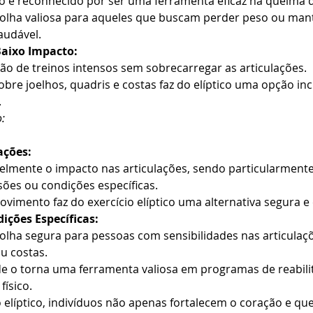
ico é reconhecido por ser uma ferramenta eficaz na queima d
olha valiosa para aqueles que buscam perder peso ou mant
audável.
Baixo Impacto:
ção de treinos intensos sem sobrecarregar as articulações.
obre joelhos, quadris e costas faz do elíptico uma opção inc
.
:
ações:
elmente o impacto nas articulações, sendo particularmente
ões ou condições específicas.
vimento faz do exercício elíptico uma alternativa segura e e
ções Específicas:
olha segura para pessoas com sensibilidades nas articulaç
ou costas.
e o torna uma ferramenta valiosa em programas de reabili
ísico.
o elíptico, indivíduos não apenas fortalecem o coração e qu