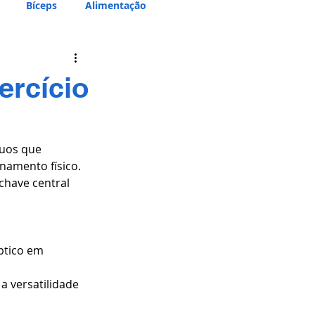
Bíceps
Alimentação
ercício
duos que 
namento físico. 
have central 
ptico em 
a versatilidade 