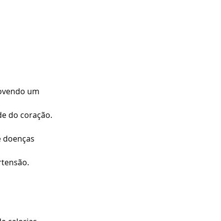
movendo um 
de do coração.
e doenças 
rtensão.