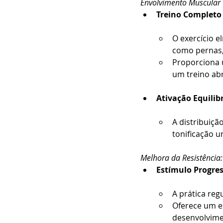
Envolvimento Muscular 
Treino Completo 
O exercício e
como pernas, 
Proporciona 
um treino ab
Ativação Equilib
A distribuiç
tonificação u
Melhora da Resistência:
Estímulo Progres
A prática reg
Oferece um e
desenvolvime