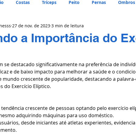
ão
Costas
Tríceps
Peito
Pernas
Ombros
tnesss
27 de nov. de 2023
3 min de leitura
do a Importância do Ex
em se destacado significativamente na preferência de indiví
az e de baixo impacto para melhorar a saúde e o condicio
 mundo crescente de popularidade, destacando a palavra-c
s do Exercício Elíptico.
endência crescente de pessoas optando pelo exercício elí
mesmo adquirindo máquinas para uso doméstico.
suários, desde iniciantes até atletas experientes, evidencia 
amento.