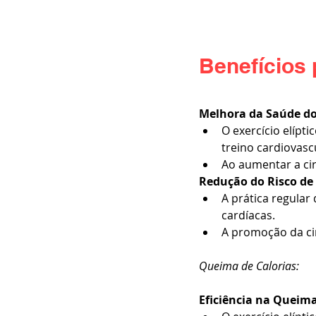
Benefícios 
Melhora da Saúde do
O exercício elípt
treino cardiovascu
Ao aumentar a cir
Redução do Risco de
A prática regular
cardíacas.
A promoção da ci
Queima de Calorias:
Eficiência na Queima