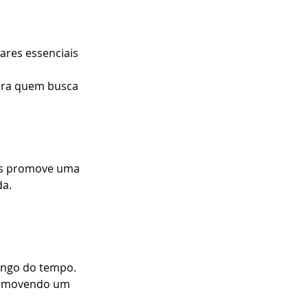
ares essenciais 
ara quem busca 
res promove uma 
da.
longo do tempo.
promovendo um 