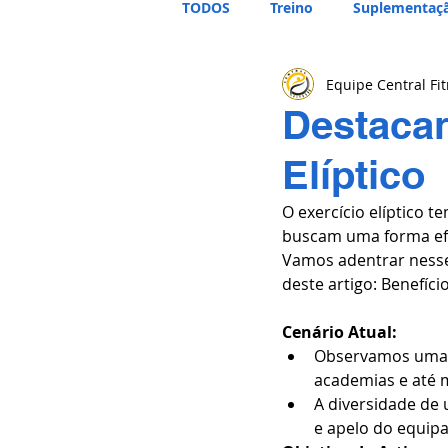
TODOS
Treino
Suplementaç
Equipe Central Fi
Destacan
Elíptico
O exercício elíptico t
buscam uma forma efic
Vamos adentrar nesse
deste artigo: Benefício
Cenário Atual:
Observamos uma t
academias e até 
A diversidade de u
e apelo do equip