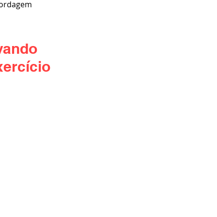
bordagem 
vando 
ercício 