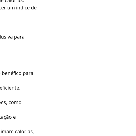
e calorias.
er um índice de 
lusiva para 
 benéfico para 
ficiente.
ões, como 
tação e 
eimam calorias, 