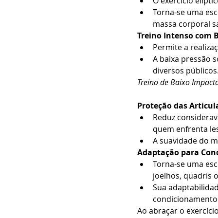
O exercício elípt
Torna-se uma esc
massa corporal s
Treino Intenso com 
Permite a realiza
A baixa pressão s
diversos públicos
Treino de Baixo Impacto
Proteção das Articul
Reduz considerav
quem enfrenta les
A suavidade do mo
Adaptação para Condi
Torna-se uma esc
joelhos, quadris 
Sua adaptabilidad
condicionamento f
Ao abraçar o exercíci