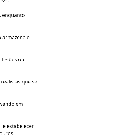
sso. 
, enquanto 
 armazena e 
r lesões ou 
realistas que se 
levando em 
 e estabelecer 
douros.