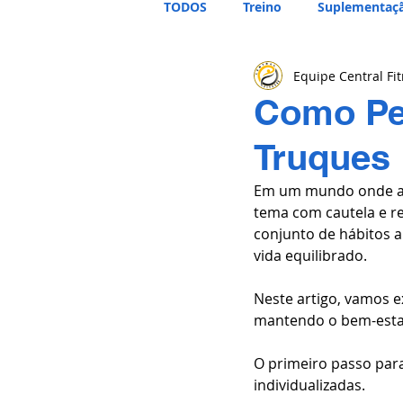
TODOS
Treino
Suplementaç
Equipe Central Fi
Como Per
Truques
Em um mundo onde a b
tema com cautela e re
conjunto de hábitos al
vida equilibrado. 
Neste artigo, vamos e
mantendo o bem-estar
O primeiro passo para
individualizadas. 