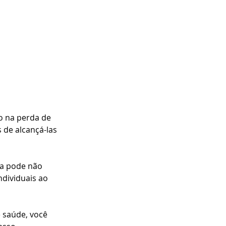
o na perda de 
 de alcançá-las 
oa pode não 
dividuais ao 
e saúde, você 