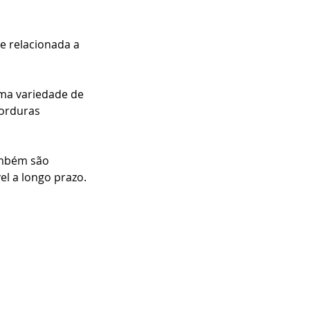
e relacionada a 
uma variedade de 
gorduras 
ambém são 
l a longo prazo.