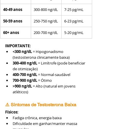
40-49 anos
300-800 ng/dL
7-25 pg/mL
50-59 anos
250-750 ng/dL
6-23 pg/mL
60+ anos
200-700 ng/dL
5-20 pg/mL
IMPORTANTE:
<300 ng/dL
 = Hipogonadismo 
(testosterona clinicamente baixa)
300-400 ng/dL
 = Limítrofe (pode beneficiar 
de otimização)
400-700 ng/dL
 = Normal-saudável
700-900 ng/dL
 = Ótimo
>900 ng/dL
 = Alto (natural em jovens 
atléticos)
⚠️ Sintomas de Testosterona Baixa
Físicos:
Fadiga crônica, energia baixa
Dificuldade em ganhar/manter massa 