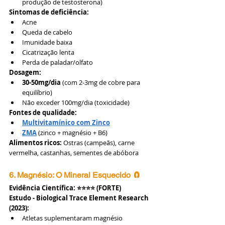
produção de testosterona)
Sintomas de deficiência:
Acne
Queda de cabelo
Imunidade baixa
Cicatrização lenta
Perda de paladar/olfato
Dosagem:
30-50mg/dia
 (com 2-3mg de cobre para 
equilíbrio)
Não exceder 100mg/dia (toxicidade)
Fontes de qualidade:
Multivitamínico com Zinco
ZMA
 (zinco + magnésio + B6)
Alimentos ricos:
 Ostras (campeãs), carne 
vermelha, castanhas, sementes de abóbora
6. Magnésio: O Mineral Esquecido 🧲
Evidência Científica: ⭐⭐⭐⭐ (FORTE)
Estudo - Biological Trace Element Research 
(2023):
Atletas suplementaram magnésio 