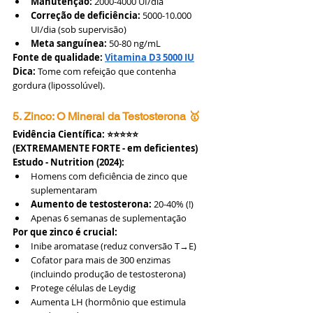
Manutenção:
 2000-4000 UI/dia
Correção de deficiência:
 5000-10.000 
UI/dia (sob supervisão)
Meta sanguínea:
 50-80 ng/mL
Fonte de qualidade:
Vitamina D3 5000 IU
Dica:
 Tome com refeição que contenha 
gordura (lipossolúvel).
5. Zinco: O Mineral da Testosterona 🥇
Evidência Científica: ⭐⭐⭐⭐⭐ 
(EXTREMAMENTE FORTE - em deficientes)
Estudo - Nutrition (2024):
Homens com deficiência de zinco que 
suplementaram
Aumento de testosterona:
 20-40% (!)
Apenas 6 semanas de suplementação
Por que zinco é crucial:
Inibe aromatase (reduz conversão T→E)
Cofator para mais de 300 enzimas 
(incluindo produção de testosterona)
Protege células de Leydig
Aumenta LH (hormônio que estimula 