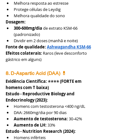
Melhora resposta ao estresse
Protege células de Leydig
Melhora qualidade do sono
Dosagem:
300-600mg/dia
 de extrato KSM-66 
(padronizado)
Dividir em 2 doses (manhã e noite)
Fonte de qualidade:
Ashwagandha KSM-66
Efeitos colaterais:
 Raros (leve desconforto 
gástrico em alguns)
8. D-Aspartic Acid (DAA) 💊
Evidência Científica: ⭐⭐⭐⭐ (FORTE em 
homens com T baixa)
Estudo - Reproductive Biology and 
Endocrinology (2023):
Homens com testosterona <400 ng/dL
DAA: 2660mg/dia por 90 dias
Aumento de testosterona:
 30-42%
Aumento de LH:
 33%
Estudo - Nutrition Research (2024):
Homens inférteis