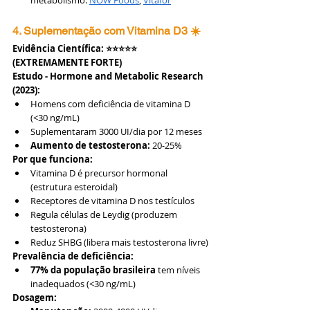
metabolismo: 
NOW Foods
, 
Vitafor
4. Suplementação com Vitamina D3 ☀️
Evidência Científica: ⭐⭐⭐⭐⭐ 
(EXTREMAMENTE FORTE)
Estudo - Hormone and Metabolic Research 
(2023):
Homens com deficiência de vitamina D 
(<30 ng/mL)
Suplementaram 3000 UI/dia por 12 meses
Aumento de testosterona:
 20-25%
Por que funciona:
Vitamina D é precursor hormonal 
(estrutura esteroidal)
Receptores de vitamina D nos testículos
Regula células de Leydig (produzem 
testosterona)
Reduz SHBG (libera mais testosterona livre)
Prevalência de deficiência:
77% da população brasileira
 tem níveis 
inadequados (<30 ng/mL)
Dosagem: