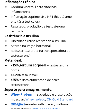
Inflamação Crônica
Gordura visceral libera citocinas 
inflamatórias
Inflamação suprime eixo HPT (hipotálamo-
pituitária-testículos)
Resultado: produção de testosterona 
reduzida
Resistência à Insulina
Obesidade causa resistência à insulina
Altera sinalização hormonal
Reduz SHBG (proteína transportadora de 
testosterona)
Meta ideal:
<15% gordura corporal
 = testosterona 
ótima
15-20%
 = saudável
>25%
 = risco aumentado de baixa 
testosterona
Suporte para emagrecimento:
Whey Protein
 — saciedade e preservação 
muscular: 
Whey Isolado
, 
ON Gold Standard
Omega-3
 — reduz inflamação, melhora 