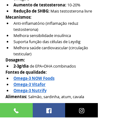
Aumento de testosterona:
 10-20%
Redução de SHBG:
 Mais testosterona livre
Mecanismos:
Anti-inflamatório (inflamação reduz 
testosterona)
Melhora sensibilidade insulínica
Suporta função das células de Leydig
Melhora saúde cardiovascular (circulação 
testicular)
Dosagem:
2-3g/dia
 de EPA+DHA combinados
Fontes de qualidade:
Omega-3 NOW Foods
Omega-3 Vitafor
Omega-3 Nutrify
Alimentos:
 Salmão, sardinha, atum, cavala
11. Reduza Estresse Crônico (Cortisol 
é Inimigo 
#1
) 🧘
Evidência Científica: ⭐⭐⭐⭐⭐ 
(EXTREMAMENTE FORTE)