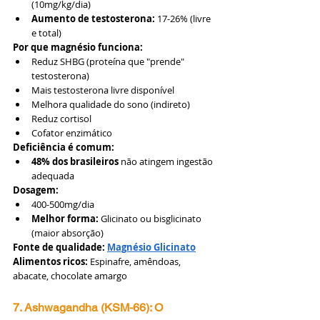
(10mg/kg/dia)
Aumento de testosterona:
 17-26% (livre 
e total)
Por que magnésio funciona:
Reduz SHBG (proteína que "prende" 
testosterona)
Mais testosterona livre disponível
Melhora qualidade do sono (indireto)
Reduz cortisol
Cofator enzimático
Deficiência é comum:
48% dos brasileiros
 não atingem ingestão 
adequada
Dosagem:
400-500mg/dia
Melhor forma:
 Glicinato ou bisglicinato 
(maior absorção)
Fonte de qualidade:
Magnésio Glicinato
Alimentos ricos:
 Espinafre, amêndoas, 
abacate, chocolate amargo
7. Ashwagandha (KSM-66): O 