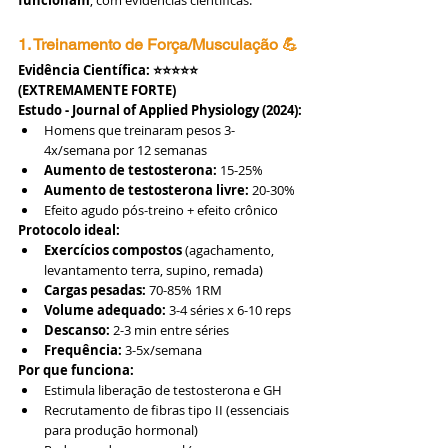
funcionam
, com evidências científicas:
1. Treinamento de Força/Musculação 💪
Evidência Científica: ⭐⭐⭐⭐⭐ 
(EXTREMAMENTE FORTE)
Estudo - Journal of Applied Physiology (2024):
Homens que treinaram pesos 3-
4x/semana por 12 semanas
Aumento de testosterona:
 15-25%
Aumento de testosterona livre:
 20-30%
Efeito agudo pós-treino + efeito crônico
Protocolo ideal:
Exercícios compostos
 (agachamento, 
levantamento terra, supino, remada)
Cargas pesadas:
 70-85% 1RM
Volume adequado:
 3-4 séries x 6-10 reps
Descanso:
 2-3 min entre séries
Frequência:
 3-5x/semana
Por que funciona:
Estimula liberação de testosterona e GH
Recrutamento de fibras tipo II (essenciais 
para produção hormonal)