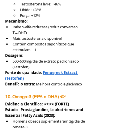
Testosterona livre: +46%
Libido: +28%
Força: +12%
Mecanismo:
Inibe 5-alfa-redutase (reduz conversão 
T→DHT)
Mais testosterona disponível
Contém compostos saponíticos que 
estimulam LH
Dosagem:
500-600mg/dia de extrato padronizado 
(Testofen)
Fonte de qualidade:
Fenugreek Extract 
(Testofen)
Benefício extra:
 Melhora controle glicêmico
10. Omega-3 (EPA e DHA) 🐟
Evidência Científica: ⭐⭐⭐⭐ (FORTE)
Estudo - Prostaglandins, Leukotrienes and 
Essential Fatty Acids (2023):
Homens obesos suplementaram 3g/dia de 
omega-3