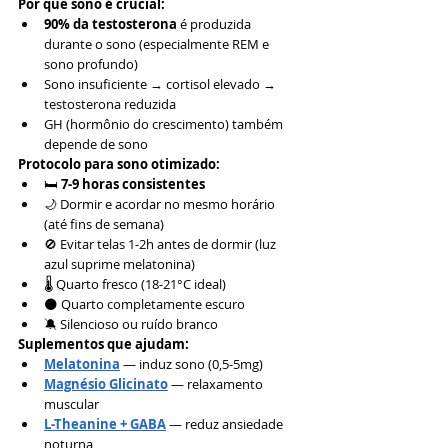
Por que sono é crucial:
90% da testosterona
 é produzida 
durante o sono (especialmente REM e 
sono profundo)
Sono insuficiente → cortisol elevado → 
testosterona reduzida
GH (hormônio do crescimento) também 
depende de sono
Protocolo para sono otimizado:
🛏️ 
7-9 horas consistentes
🌙 Dormir e acordar no mesmo horário 
(até fins de semana)
🚫 Evitar telas 1-2h antes de dormir (luz 
azul suprime melatonina)
🌡️ Quarto fresco (18-21°C ideal)
🌑 Quarto completamente escuro
🔕 Silencioso ou ruído branco
Suplementos que ajudam:
Melatonina
 — induz sono (0,5-5mg)
Magnésio Glicinato
 — relaxamento 
muscular
L-Theanine + GABA
 — reduz ansiedade 
noturna