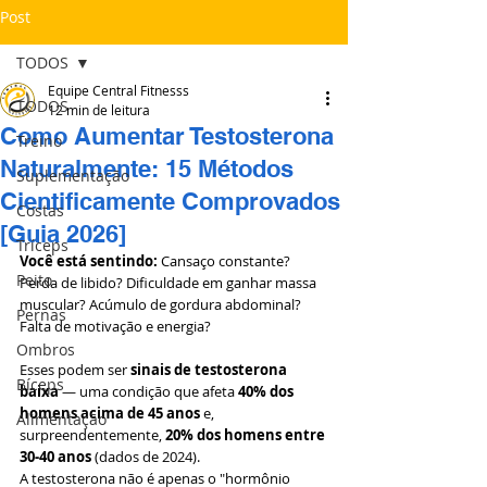
Post
TODOS
Equipe Central Fitnesss
TODOS
12 min de leitura
Como Aumentar Testosterona
Treino
Naturalmente: 15 Métodos
Suplementação
Cientificamente Comprovados
Costas
[Guia 2026]
Tríceps
Você está sentindo:
 Cansaço constante? 
Peito
Perda de libido? Dificuldade em ganhar massa 
muscular? Acúmulo de gordura abdominal? 
Pernas
Falta de motivação e energia?
Ombros
Esses podem ser 
sinais de testosterona 
Bíceps
baixa
 — uma condição que afeta 
40% dos 
homens acima de 45 anos
 e, 
Alimentação
surpreendentemente, 
20% dos homens entre 
30-40 anos
 (dados de 2024).
A testosterona não é apenas o "hormônio 