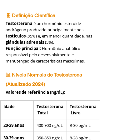
🧬 Definição Científica
Testosterona
 é um hormônio esteroide 
andrógeno produzido principalmente nos 
testículos
 (95%) e, em menor quantidade, nas 
glândulas adrenais
 (5%).
Função principal:
 Hormônio anabólico 
responsável pelo desenvolvimento e 
manutenção de características masculinas.
📊 Níveis Normais de Testosterona 
(Atualizado 2024)
Valores de referência (ng/dL):
Idade
Testosterona
Testosterona
 Total
 Livre
20-29 anos
400-900 ng/dL
9-30 pg/mL
30-39 anos
350-850 ng/dL
8-28 pg/mL