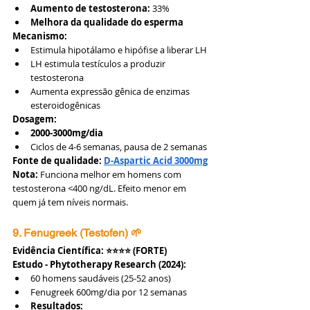
Aumento de testosterona:
 33%
Melhora da qualidade do esperma
Mecanismo:
Estimula hipotálamo e hipófise a liberar LH
LH estimula testículos a produzir 
testosterona
Aumenta expressão gênica de enzimas 
esteroidogênicas
Dosagem:
2000-3000mg/dia
Ciclos de 4-6 semanas, pausa de 2 semanas
Fonte de qualidade:
D-Aspartic Acid 3000mg
Nota:
 Funciona melhor em homens com 
testosterona <400 ng/dL. Efeito menor em 
quem já tem níveis normais.
9. Fenugreek (Testofen) 🌱
Evidência Científica: ⭐⭐⭐⭐ (FORTE)
Estudo - Phytotherapy Research (2024):
60 homens saudáveis (25-52 anos)
Fenugreek 600mg/dia por 12 semanas
Resultados: