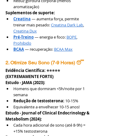
Reduz gordura corporal (menos 
aromatização)
Suplementos de suporte:
Creatina
 — aumenta força, permite 
treinar mais pesado: 
Creatina Dark Lab
, 
Creatina Dux
Pré-Treino
 — energia e foco: 
BOPE
, 
Prohibido
BCAA
 — recuperação: 
BCAA Max
2. Otimize Seu Sono (7-9 Horas) 😴
Evidência Científica: ⭐⭐⭐⭐⭐ 
(EXTREMAMENTE FORTE)
Estudo - JAMA (2023):
Homens que dormiram <5h/noite por 1 
semana
Redução de testosterona:
 10-15%
Equivalente a envelhecer 10-15 anos!
Estudo - Journal of Clinical Endocrinology & 
Metabolism (2024):
Cada hora adicional de sono (até 8-9h) = 
+15% testosterona