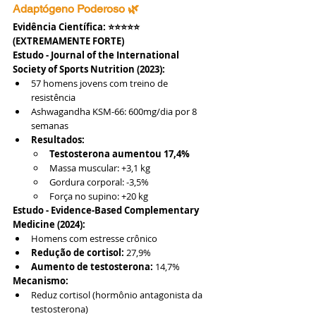
Adaptógeno Poderoso 🌿
Evidência Científica: ⭐⭐⭐⭐⭐ 
(EXTREMAMENTE FORTE)
Estudo - Journal of the International 
Society of Sports Nutrition (2023):
57 homens jovens com treino de 
resistência
Ashwagandha KSM-66: 600mg/dia por 8 
semanas
Resultados:
Testosterona aumentou 17,4%
Massa muscular: +3,1 kg
Gordura corporal: -3,5%
Força no supino: +20 kg
Estudo - Evidence-Based Complementary 
Medicine (2024):
Homens com estresse crônico
Redução de cortisol:
 27,9%
Aumento de testosterona:
 14,7%
Mecanismo:
Reduz cortisol (hormônio antagonista da 
testosterona)