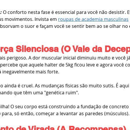
:
O conforto nesta fase é essencial para você não desistir. E
us movimentos. Invista em 
roupas de academia masculinas
 absorvam o suor e façam você se sentir bem ao se olhar no 
rça Silenciosa (O Vale da Dece
s perigoso. A dor muscular inicial diminuiu muito e você j
ercebe que aquele halter de 5kg ficou leve e agora você c
á inegavelmente mais forte.
 ainda é cruel. As mudanças físicas são muito sutis. É aqu
hando que têm uma "genética ruim".
lha! O seu corpo está construindo a fundação de concreto 
 para, só então, começar a levantar as paredes (músculos).
onto de Virada (A Recompensa)