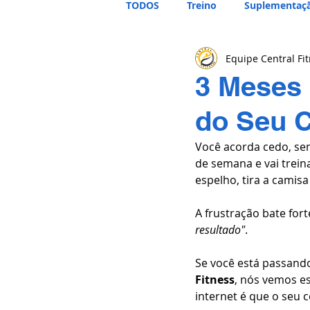
TODOS
Treino
Suplementaç
Equipe Central Fi
3 Meses
do Seu C
Você acorda cedo, sen
de semana e vai trein
espelho, tira a camis
A frustração bate for
resultado"
.
Se você está passando
Fitness
, nós vemos es
internet é que o seu 