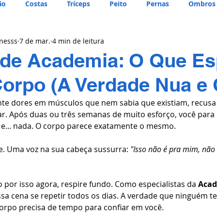
ão
Costas
Tríceps
Peito
Pernas
Ombros
tnesss
7 de mar.
4 min de leitura
 de Academia: O Que Es
orpo (A Verdade Nua e 
te dores em músculos que nem sabia que existiam, recusa o
ar. Após duas ou três semanas de muito esforço, você para 
a e... nada. O corpo parece exatamente o mesmo.
te. Uma voz na sua cabeça sussurra: 
"Isso não é pra mim, não
 por isso agora, respire fundo. Como especialistas da 
Acad
sa cena se repetir todos os dias. A verdade que ninguém te
corpo precisa de tempo para confiar em você.