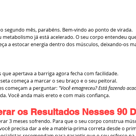
 no segundo mês, parabéns. Bem-vindo ao ponto de virada.
u metabolismo já está acelerado. O seu corpo entendeu que
eça a estocar energia dentro dos músculos, deixando-os ma
s que apertava a barriga agora fecha com facilidade.
seta começa a marcar o seu braço e o seu peitoral.
res começam a perguntar: 
"Você emagreceu? Está fazendo aca
da. Você anda mais ereto e com mais confiança.
rar os Resultados Nesses 90 D
erar 3 meses sofrendo. Para que o seu corpo construa mús
você precisa dar a ele a matéria-prima correta desde o prim
ecialistas recomendam para garantir que o seu esforço na 