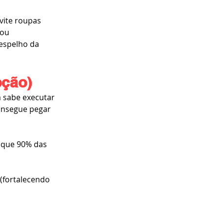
vite roupas 
 ou 
espelho da 
pção)
á sabe executar 
onsegue pegar 
i que 90% das 
(fortalecendo 