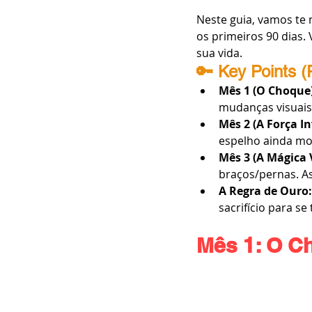
Neste guia, vamos te
os primeiros 90 dias.
sua vida.
🔑 Key Points (
Mês 1 (O Choque)
mudanças visuais 
Mês 2 (A Força Inv
espelho ainda mos
Mês 3 (A Mágica V
braços/pernas. A
A Regra de Ouro:
sacrifício para se
Mês 1: O C