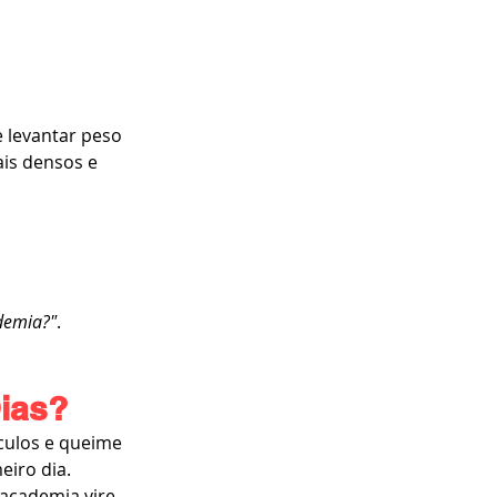
 levantar peso 
is densos e 
demia?"
.
ias?
culos e queime 
eiro dia.
academia vire 