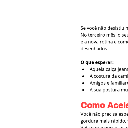
Se você não desistiu
No terceiro mês, o se
é a nova rotina e com
desenhados.
O que esperar:
Aquela calça jean
A costura da cami
Amigos e familia
A sua postura mu
Como Acele
Você não precisa esp
gordura mais rápido, 
Veja o que nossos esp