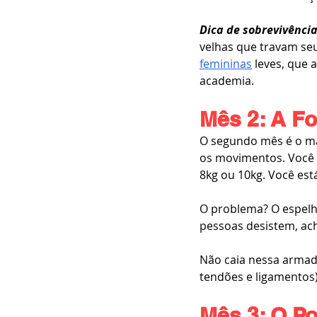
Dica de sobrevivência
velhas que travam se
femininas
 leves, que
academia.
Mês 2: A Fo
O segundo mês é o mai
os movimentos. Você p
8kg ou 10kg. Você est
O problema? O espelho
pessoas desistem, ac
Não caia nessa armadi
tendões e ligamentos)
Mês 3: O P